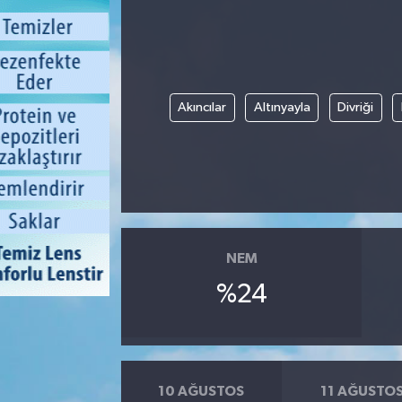
Akıncılar
Altınyayla
Divriği
NEM
%24
10 AĞUSTOS
11 AĞUSTO