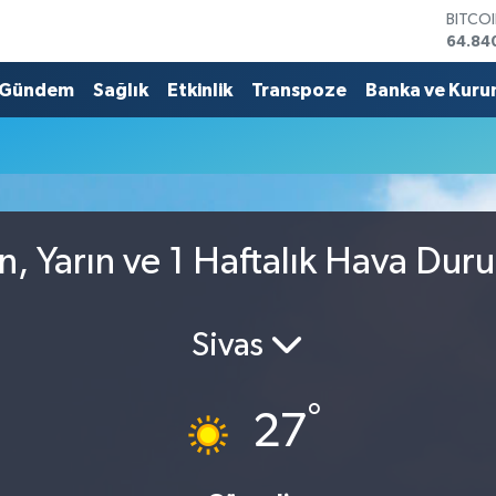
BITCO
64.84
DOLA
47,74
Gündem
Sağlık
Etkinlik
Transpoze
Banka ve Kuru
EURO
55,25
STERL
64,48
GRAM 
6660.
BİST1
n, Yarın ve 1 Haftalık Hava Dur
13.77
Sivas
°
27