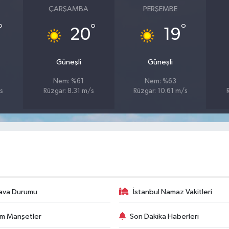
ÇARŞAMBA
PERŞEMBE
°
°
°
20
19
Güneşli
Güneşli
Nem: %61
Nem: %63
s
Rüzgar: 8.31 m/s
Rüzgar: 10.61 m/s
ava Durumu
İstanbul Namaz Vakitleri
m Manşetler
Son Dakika Haberleri