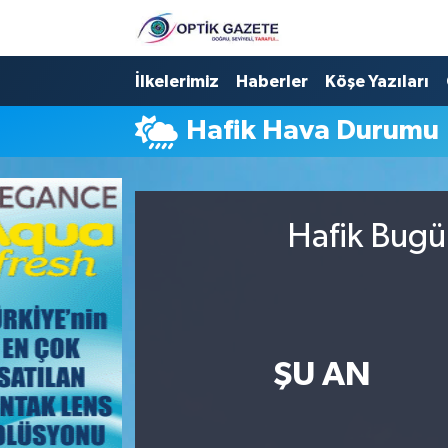
Nöbetçi Eczaneler
İlkelerimiz
Haberler
Köşe Yazıları
Hafik Hava Durumu
Hava Durumu
İstanbul Namaz Vakitleri
Hafik Bugü
Trafik Durumu
Süper Lig Puan Durumu ve Fikstür
Tüm Manşetler
ŞU AN
Son Dakika Haberleri
Haber Arşivi