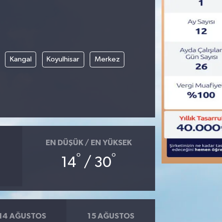
Kangal
Koyulhisar
Merkez
EN DÜŞÜK / EN YÜKSEK
°
°
14
/ 30
14 AĞUSTOS
15 AĞUSTOS