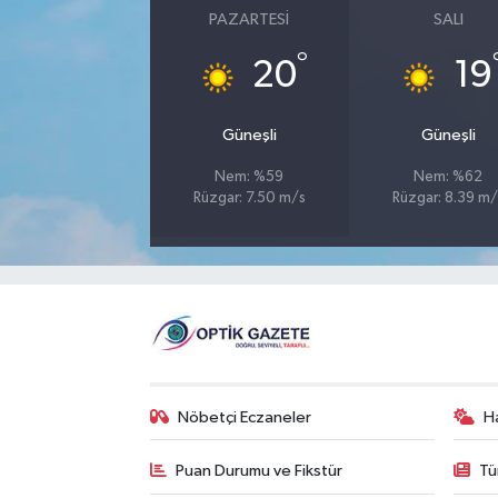
PAZARTESI
SALI
°
20
19
Güneşli
Güneşli
Nem: %59
Nem: %62
Rüzgar: 7.50 m/s
Rüzgar: 8.39 m/
Nöbetçi Eczaneler
H
Puan Durumu ve Fikstür
Tü