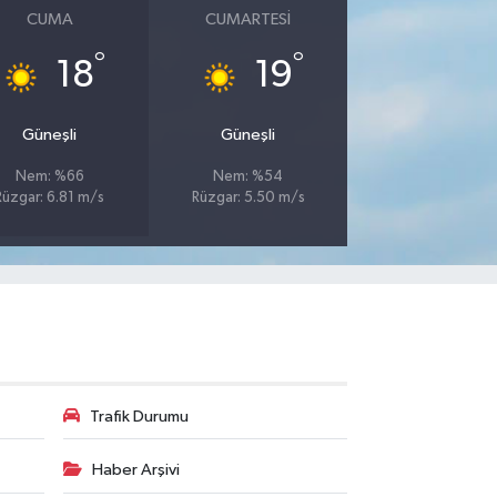
CUMA
CUMARTESI
°
°
18
19
Güneşli
Güneşli
Nem: %66
Nem: %54
Rüzgar: 6.81 m/s
Rüzgar: 5.50 m/s
Trafik Durumu
Haber Arşivi