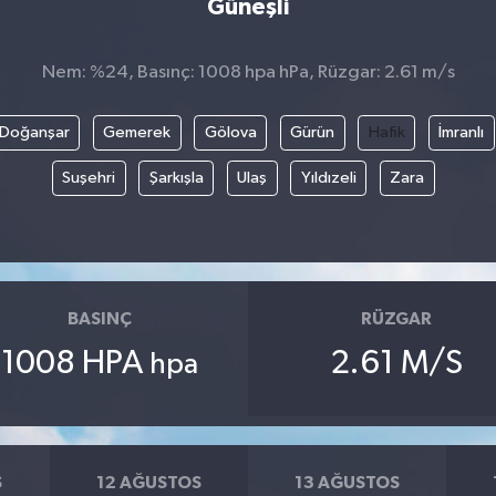
Güneşli
Nem: %24, Basınç: 1008 hpa hPa, Rüzgar: 2.61 m/s
Doğanşar
Gemerek
Gölova
Gürün
Hafik
İmranlı
Suşehri
Şarkışla
Ulaş
Yıldızeli
Zara
BASINÇ
RÜZGAR
1008 HPA
2.61 M/S
hpa
S
12 AĞUSTOS
13 AĞUSTOS