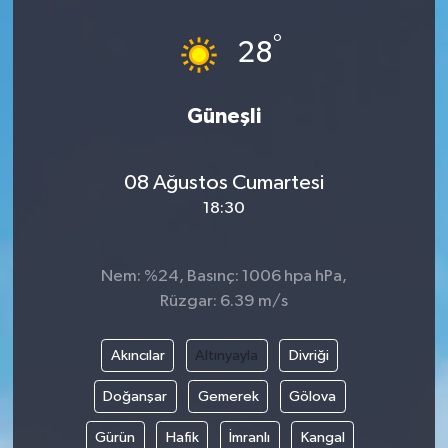
°
28
Güneşli
08 Ağustos Cumartesi
18:30
Nem: %24, Basınç: 1006 hpa hPa,
Rüzgar: 6.39 m/s
Akıncılar
Altınyayla
Divriği
Doğanşar
Gemerek
Gölova
Gürün
Hafik
İmranlı
Kangal