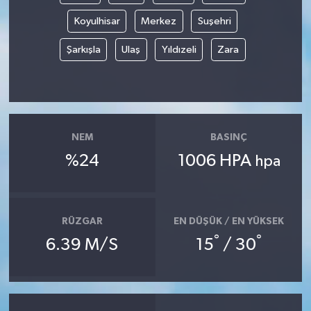
Koyulhisar
Merkez
Suşehri
Şarkışla
Ulaş
Yıldızeli
Zara
NEM
BASINÇ
%24
1006 HPA
hpa
RÜZGAR
EN DÜŞÜK / EN YÜKSEK
°
°
6.39 M/S
15
/ 30