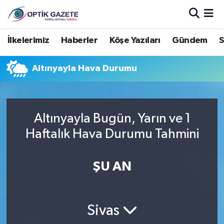
Nöbetçi Eczaneler
İlkelerimiz
Haberler
Köşe Yazıları
Gündem
S
Hava Durumu
Altınyayla Hava Durumu
İstanbul Namaz Vakitleri
Trafik Durumu
Altınyayla Bugün, Yarın ve 1
Haftalık Hava Durumu Tahmini
Süper Lig Puan Durumu ve Fikstür
ŞU AN
Tüm Manşetler
Son Dakika Haberleri
Sivas
Haber Arşivi