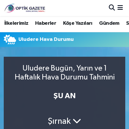
Nöbetçi Eczaneler
İlkelerimiz
Haberler
Köşe Yazıları
Gündem
S
Hava Durumu
Uludere Hava Durumu
İstanbul Namaz Vakitleri
Trafik Durumu
Uludere Bugün, Yarın ve 1
Haftalık Hava Durumu Tahmini
Süper Lig Puan Durumu ve Fikstür
ŞU AN
Tüm Manşetler
Son Dakika Haberleri
Şırnak
Haber Arşivi