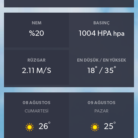
NEM
BASINÇ
%20
1004 HPA
hpa
RÜZGAR
EN DÜŞÜK / EN YÜKSEK
°
°
2.11 M/S
18
/ 35
08 AĞUSTOS
09 AĞUSTOS
CUMARTESI
PAZAR
°
°
26
25