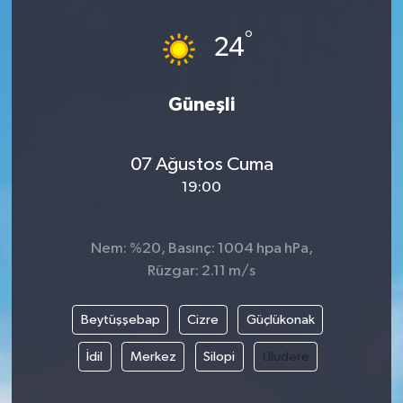
°
24
Güneşli
07 Ağustos Cuma
19:00
Nem: %20, Basınç: 1004 hpa hPa,
Rüzgar: 2.11 m/s
Beytüşşebap
Cizre
Güçlükonak
İdil
Merkez
Silopi
Uludere