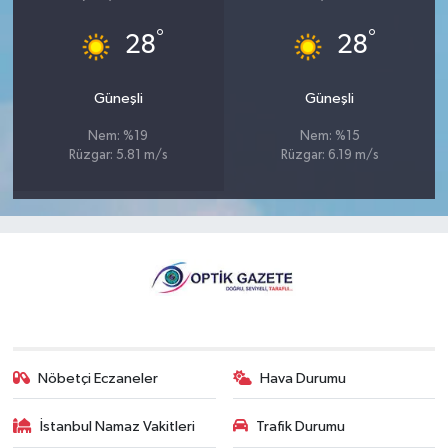
°
°
28
28
Güneşli
Güneşli
Nem: %19
Nem: %15
Rüzgar: 5.81 m/s
Rüzgar: 6.19 m/s
Nöbetçi Eczaneler
Hava Durumu
İstanbul Namaz Vakitleri
Trafik Durumu