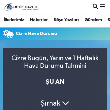
Nöbetçi Eczaneler
İlkelerimiz
Haberler
Köşe Yazıları
Gündem
S
Hava Durumu
Cizre Hava Durumu
İstanbul Namaz Vakitleri
Trafik Durumu
Cizre Bugün, Yarın ve 1 Haftalık
Hava Durumu Tahmini
Süper Lig Puan Durumu ve Fikstür
ŞU AN
Tüm Manşetler
Son Dakika Haberleri
Şırnak
Haber Arşivi