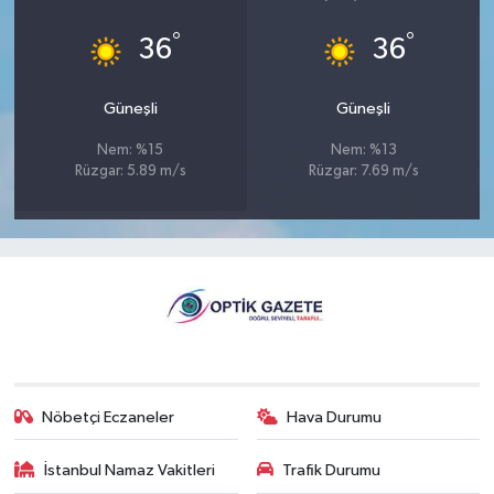
°
°
36
36
Güneşli
Güneşli
Nem: %15
Nem: %13
Rüzgar: 5.89 m/s
Rüzgar: 7.69 m/s
Nöbetçi Eczaneler
Hava Durumu
İstanbul Namaz Vakitleri
Trafik Durumu