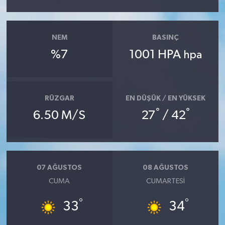
NEM
BASINÇ
%7
1001 HPA
hpa
RÜZGAR
EN DÜŞÜK / EN YÜKSEK
°
°
6.50 M/S
27
/ 42
07 AĞUSTOS
08 AĞUSTOS
CUMA
CUMARTESI
°
°
33
34