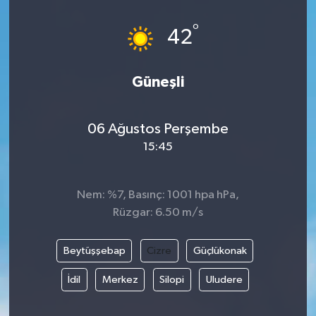
°
42
Güneşli
06 Ağustos Perşembe
15:45
Nem: %7, Basınç: 1001 hpa hPa,
Rüzgar: 6.50 m/s
Beytüşşebap
Cizre
Güçlükonak
İdil
Merkez
Silopi
Uludere