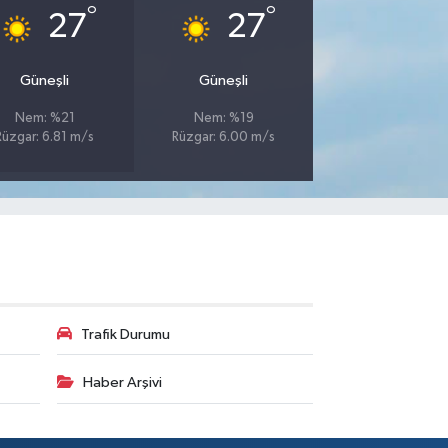
°
°
27
27
Güneşli
Güneşli
Nem: %21
Nem: %19
Rüzgar: 6.81 m/s
Rüzgar: 6.00 m/s
Trafik Durumu
Haber Arşivi