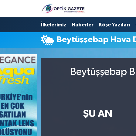
Nöbetçi Eczaneler
İlkelerimiz
Haberler
Köşe Yazıları
Beytüşşebap Hava 
Hava Durumu
İstanbul Namaz Vakitleri
Beytüşşebap Bu
Trafik Durumu
Süper Lig Puan Durumu ve Fikstür
Tüm Manşetler
ŞU AN
Son Dakika Haberleri
Haber Arşivi