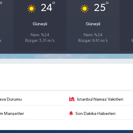
°
°
°
24
25
Güneşli
Güneşli
Nem: %24
Nem: %24
s
Rüzgar: 5.31 m/s
Rüzgar: 6.61 m/s
ava Durumu
İstanbul Namaz Vakitleri
m Manşetler
Son Dakika Haberleri