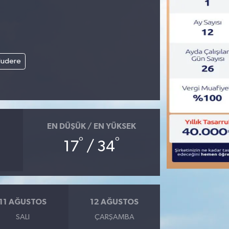
ludere
EN DÜŞÜK / EN YÜKSEK
°
°
17
/ 34
11 AĞUSTOS
12 AĞUSTOS
SALI
ÇARŞAMBA