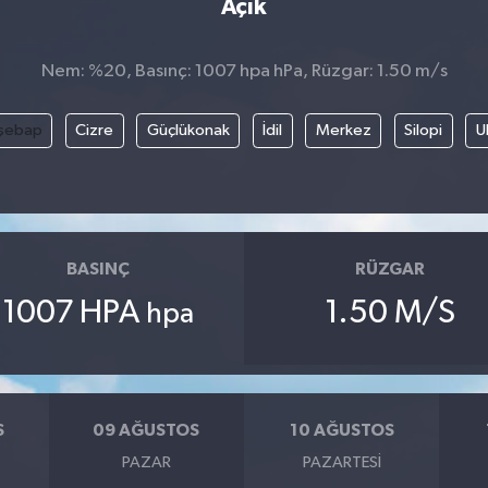
Açık
Nem: %20, Basınç: 1007 hpa hPa, Rüzgar: 1.50 m/s
şebap
Cizre
Güçlükonak
İdil
Merkez
Silopi
U
BASINÇ
RÜZGAR
1007 HPA
1.50 M/S
hpa
S
09 AĞUSTOS
10 AĞUSTOS
PAZAR
PAZARTESI