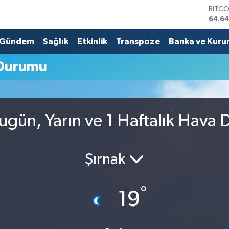
BITC
64.64
DOLA
47,6
Gündem
Sağlık
Etkinlik
Transpoze
Banka ve Kuru
EURO
55,0
Durumu
STERL
64,2
GRAM
6513.
BİST1
gün, Yarın ve 1 Haftalık Hava
13.79
Şırnak
°
19