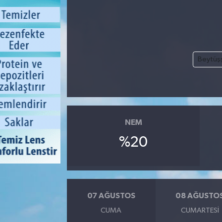
Beytüş
NEM
%20
07 AĞUSTOS
08 AĞUSTO
CUMA
CUMARTESI