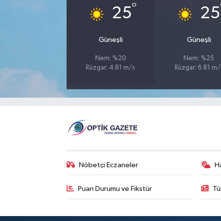
°
25
25
Güneşli
Güneşli
Nem: %20
Nem: %25
Rüzgar: 4.81 m/s
Rüzgar: 6.81 m/
Nöbetçi Eczaneler
H
Puan Durumu ve Fikstür
Tü