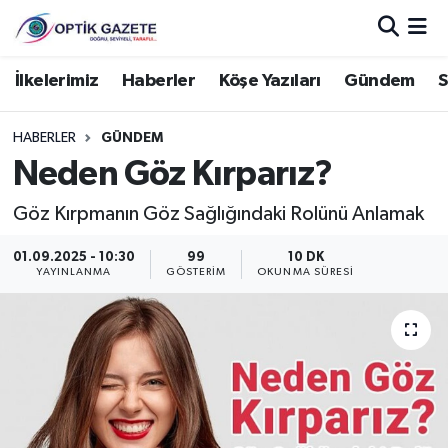
Nöbetçi Eczaneler
İlkelerimiz
Haberler
Köşe Yazıları
Gündem
S
Hava Durumu
HABERLER
GÜNDEM
Neden Göz Kırparız?
İstanbul Namaz Vakitleri
Göz Kırpmanın Göz Sağlığındaki Rolünü Anlamak
Trafik Durumu
01.09.2025 - 10:30
99
10 DK
YAYINLANMA
GÖSTERIM
OKUNMA SÜRESI
Süper Lig Puan Durumu ve Fikstür
Tüm Manşetler
Son Dakika Haberleri
Haber Arşivi