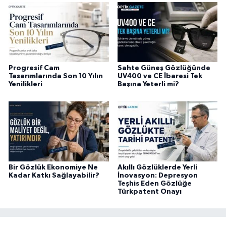
Progresif Cam
Sahte Güneş Gözlüğünde
Tasarımlarında Son 10 Yılın
UV400 ve CE İbaresi Tek
Yenilikleri
Başına Yeterli mi?
Bir Gözlük Ekonomiye Ne
Akıllı Gözlüklerde Yerli
Kadar Katkı Sağlayabilir?
İnovasyon: Depresyon
Teşhis Eden Gözlüğe
Türkpatent Onayı