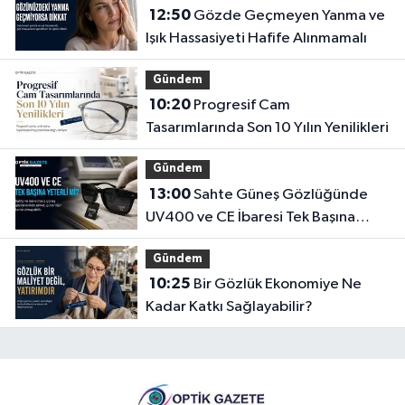
12:50
Gözde Geçmeyen Yanma ve
Işık Hassasiyeti Hafife Alınmamalı
Gündem
10:20
Progresif Cam
Tasarımlarında Son 10 Yılın Yenilikleri
Gündem
13:00
Sahte Güneş Gözlüğünde
UV400 ve CE İbaresi Tek Başına
Yeterli mi?
Gündem
10:25
Bir Gözlük Ekonomiye Ne
Kadar Katkı Sağlayabilir?