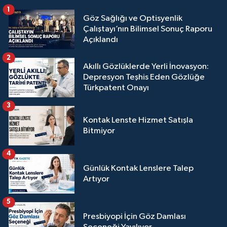
1
Göz Sağlığı ve Optisyenlik
Çalıştayı’nın Bilimsel Sonuç Raporu
Açıklandı
2
Akıllı Gözlüklerde Yerli İnovasyon:
Depresyon Teşhis Eden Gözlüğe
Türkpatent Onayı
3
Kontak Lenste Hizmet Satışla
Bitmiyor
4
Günlük Kontak Lenslere Talep
Artıyor
5
Presbiyopi İçin Göz Damlası