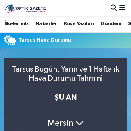
Nöbetçi Eczaneler
İlkelerimiz
Haberler
Köşe Yazıları
Gündem
S
Hava Durumu
Tarsus Hava Durumu
İstanbul Namaz Vakitleri
Trafik Durumu
Tarsus Bugün, Yarın ve 1 Haftalık
Hava Durumu Tahmini
Süper Lig Puan Durumu ve Fikstür
ŞU AN
Tüm Manşetler
Son Dakika Haberleri
Mersin
Haber Arşivi