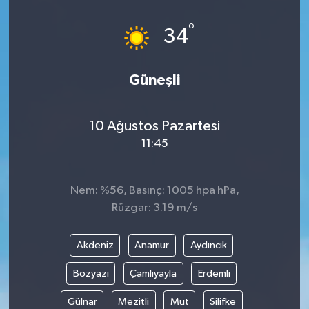
°
34
Güneşli
10 Ağustos Pazartesi
11:45
Nem: %56, Basınç: 1005 hpa hPa,
Rüzgar: 3.19 m/s
Akdeniz
Anamur
Aydıncık
Bozyazı
Çamlıyayla
Erdemli
Gülnar
Mezitli
Mut
Silifke