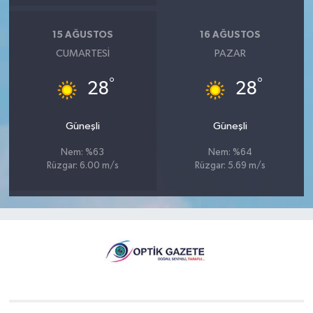
15 AĞUSTOS
16 AĞUSTOS
CUMARTESI
PAZAR
°
°
28
28
Güneşli
Güneşli
Nem: %63
Nem: %64
Rüzgar: 6.00 m/s
Rüzgar: 5.69 m/s