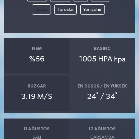
Tarsus
Toroslar
Yenişehir
NEM
BASINÇ
%56
1005 HPA
hpa
RÜZGAR
EN DÜŞÜK / EN YÜKSEK
°
°
3.19 M/S
24
/ 34
11 AĞUSTOS
12 AĞUSTOS
SALI
ÇARŞAMBA