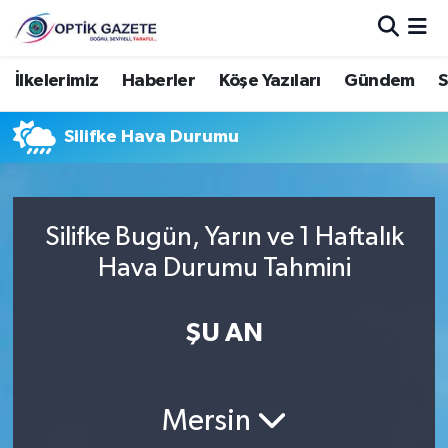
Nöbetçi Eczaneler
İlkelerimiz
Haberler
Köşe Yazıları
Gündem
S
Hava Durumu
Silifke Hava Durumu
İstanbul Namaz Vakitleri
Trafik Durumu
Silifke Bugün, Yarın ve 1 Haftalık
Hava Durumu Tahmini
Süper Lig Puan Durumu ve Fikstür
ŞU AN
Tüm Manşetler
Son Dakika Haberleri
Mersin
Haber Arşivi