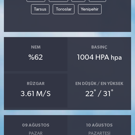
Tarsus
Toroslar
Yenişehir
NEM
BASINÇ
%62
1004 HPA
hpa
RÜZGAR
EN DÜŞÜK / EN YÜKSEK
°
°
3.61 M/S
22
/ 31
09 AĞUSTOS
10 AĞUSTOS
PAZAR
PAZARTESI