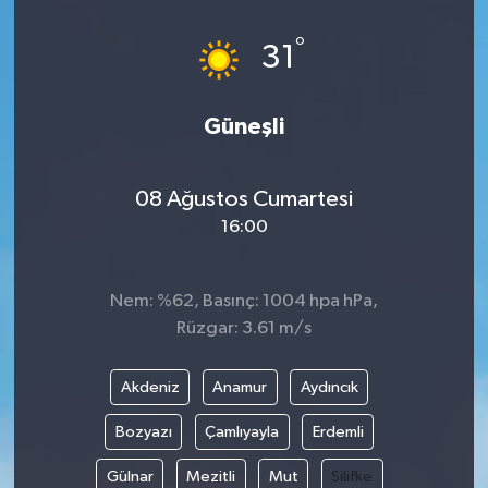
°
31
Güneşli
08 Ağustos Cumartesi
16:00
Nem: %62, Basınç: 1004 hpa hPa,
Rüzgar: 3.61 m/s
Akdeniz
Anamur
Aydıncık
Bozyazı
Çamlıyayla
Erdemli
Gülnar
Mezitli
Mut
Silifke