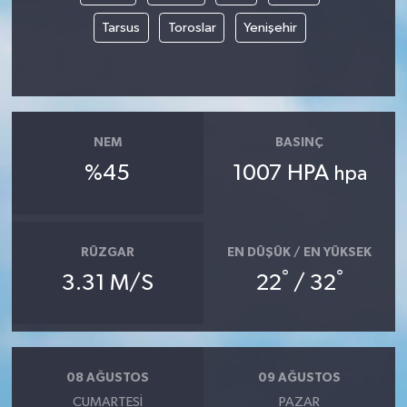
Tarsus
Toroslar
Yenişehir
NEM
BASINÇ
%45
1007 HPA
hpa
RÜZGAR
EN DÜŞÜK / EN YÜKSEK
°
°
3.31 M/S
22
/ 32
08 AĞUSTOS
09 AĞUSTOS
CUMARTESI
PAZAR