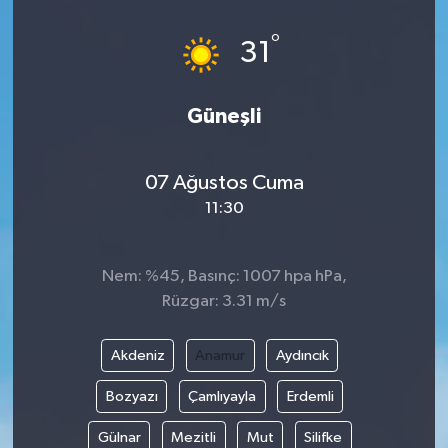
°
31
Güneşli
07 Ağustos Cuma
11:30
Nem: %45, Basınç: 1007 hpa hPa,
Rüzgar: 3.31 m/s
Akdeniz
Anamur
Aydıncık
Bozyazı
Çamlıyayla
Erdemli
Gülnar
Mezitli
Mut
Silifke