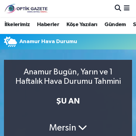
Nöbetçi Eczaneler
İlkelerimiz
Haberler
Köşe Yazıları
Gündem
S
Hava Durumu
Anamur Hava Durumu
İstanbul Namaz Vakitleri
Trafik Durumu
Anamur Bugün, Yarın ve 1
Haftalık Hava Durumu Tahmini
Süper Lig Puan Durumu ve Fikstür
ŞU AN
Tüm Manşetler
Son Dakika Haberleri
Mersin
Haber Arşivi