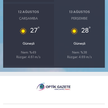
12 AĞUSTOS
13 AĞUSTOS
ÇARŞAMBA
PERŞEMBE
°
°
27
28
Güneşli
Güneşli
Nem: %49
Nem: %38
Rüzgar: 4.61 m/s
Rüzgar: 4.69 m/s