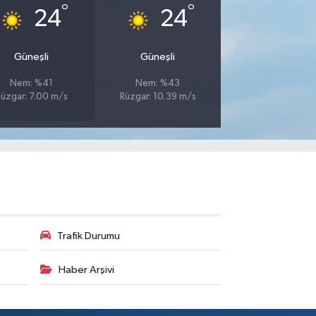
°
°
24
24
Güneşli
Güneşli
Nem: %41
Nem: %43
üzgar: 7.00 m/s
Rüzgar: 10.39 m/s
Trafik Durumu
Haber Arşivi