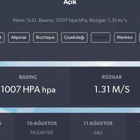
Açık
Nem: %31, Basınç: 1007 hpa hPa, Rüzgar: 1.31 m/s
t
Akpınar
Boztepe
Çiçekdağı
Kaman
Merkez
BASINÇ
RÜZGAR
1007 HPA
1.31 M/S
hpa
S
10 AĞUSTOS
11 AĞUSTOS
PAZARTESI
SALI