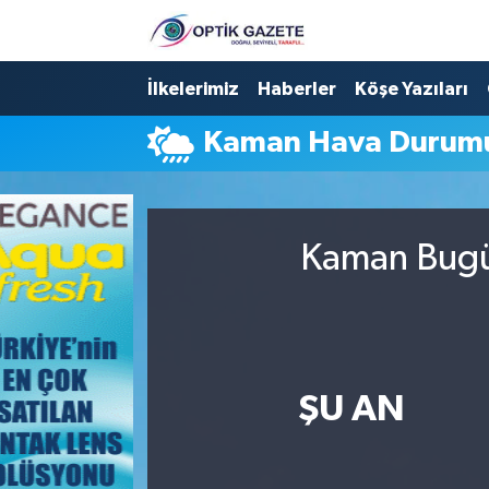
Nöbetçi Eczaneler
İlkelerimiz
Haberler
Köşe Yazıları
Kaman Hava Durum
Hava Durumu
İstanbul Namaz Vakitleri
Kaman Bugün
Trafik Durumu
Süper Lig Puan Durumu ve Fikstür
Tüm Manşetler
ŞU AN
Son Dakika Haberleri
Haber Arşivi