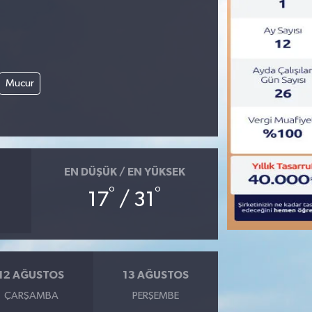
Mucur
EN DÜŞÜK / EN YÜKSEK
°
°
17
/ 31
12 AĞUSTOS
13 AĞUSTOS
ÇARŞAMBA
PERŞEMBE