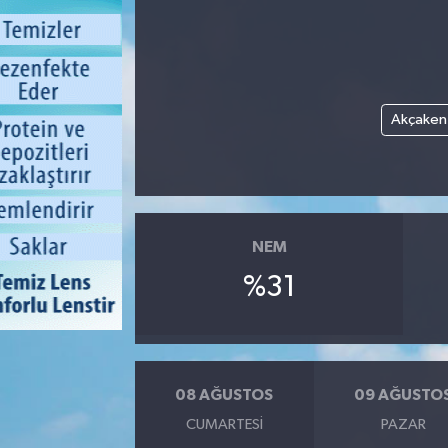
Akçaken
NEM
%31
08 AĞUSTOS
09 AĞUSTO
CUMARTESI
PAZAR