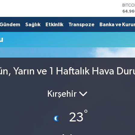
BITCO
64.96
DOLA
47,74
Gündem
Sağlık
Etkinlik
Transpoze
Banka ve Kuru
EURO
55,25
u
STERL
64,48
GRAM 
6648.
BİST1
, Yarın ve 1 Haftalık Hava Du
13.77
Kırşehir
°
23