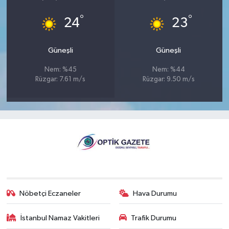
°
°
24
23
Güneşli
Güneşli
Nem: %45
Nem: %44
Rüzgar: 7.61 m/s
Rüzgar: 9.50 m/s
Nöbetçi Eczaneler
Hava Durumu
İstanbul Namaz Vakitleri
Trafik Durumu