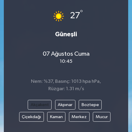
°
27
Güneşli
07 Ağustos Cuma
10:45
Nem: %37, Basınç: 1013 hpa hPa,
Rüzgar: 1.31 m/s
Akçakent
Akpınar
Boztepe
Çiçekdağı
Kaman
Merkez
Mucur