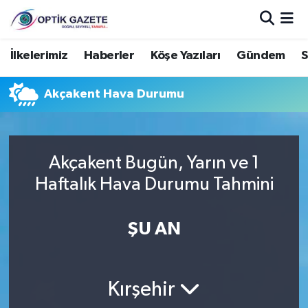
Nöbetçi Eczaneler
İlkelerimiz
Haberler
Köşe Yazıları
Gündem
S
Hava Durumu
Akçakent Hava Durumu
İstanbul Namaz Vakitleri
Trafik Durumu
Akçakent Bugün, Yarın ve 1
Haftalık Hava Durumu Tahmini
Süper Lig Puan Durumu ve Fikstür
ŞU AN
Tüm Manşetler
Son Dakika Haberleri
Kırşehir
Haber Arşivi