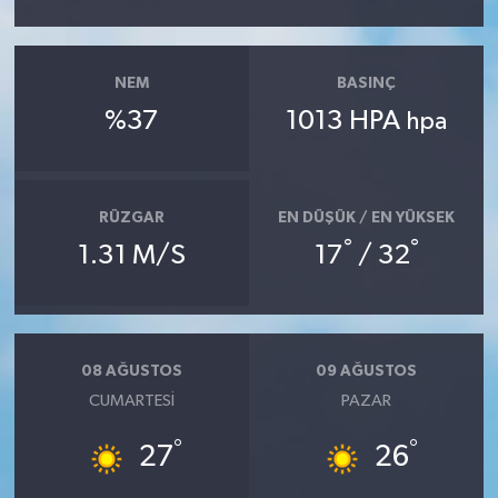
NEM
BASINÇ
%37
1013 HPA
hpa
RÜZGAR
EN DÜŞÜK / EN YÜKSEK
°
°
1.31 M/S
17
/ 32
08 AĞUSTOS
09 AĞUSTOS
CUMARTESI
PAZAR
°
°
27
26