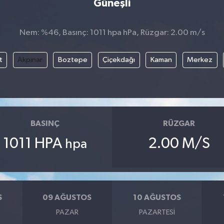
Güneşli
Nem: %46, Basınç: 1011 hpa hPa, Rüzgar: 2.00 m/s
t
Akpınar
Boztepe
Çiçekdağı
Kaman
Merkez
BASINÇ
RÜZGAR
1011 HPA
2.00 M/S
hpa
S
09 AĞUSTOS
10 AĞUSTOS
PAZAR
PAZARTESI