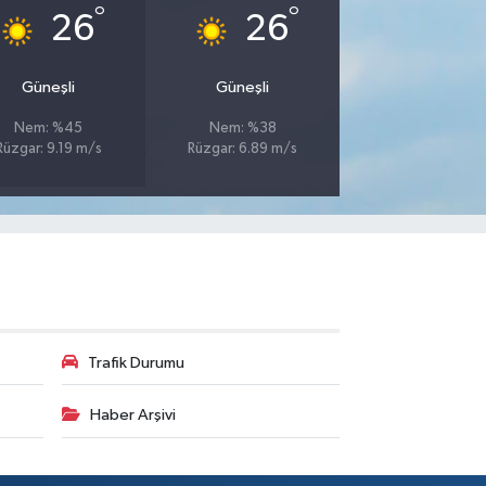
°
°
26
26
Güneşli
Güneşli
Nem: %45
Nem: %38
Rüzgar: 9.19 m/s
Rüzgar: 6.89 m/s
Trafik Durumu
Haber Arşivi