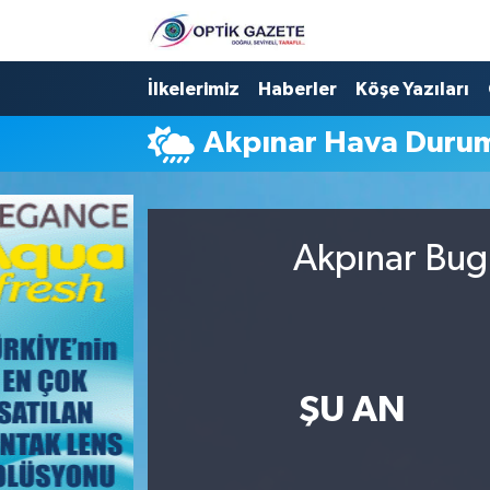
Nöbetçi Eczaneler
İlkelerimiz
Haberler
Köşe Yazıları
Akpınar Hava Duru
Hava Durumu
İstanbul Namaz Vakitleri
Akpınar Bugü
Trafik Durumu
Süper Lig Puan Durumu ve Fikstür
Tüm Manşetler
ŞU AN
Son Dakika Haberleri
Haber Arşivi