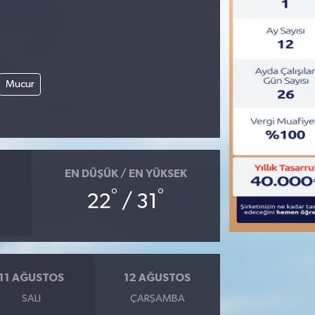
Mucur
EN DÜŞÜK / EN YÜKSEK
°
°
22
/ 31
11 AĞUSTOS
12 AĞUSTOS
SALI
ÇARŞAMBA