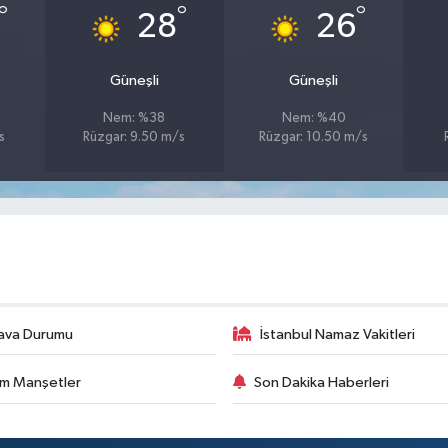
°
°
°
28
26
Güneşli
Güneşli
Nem: %38
Nem: %40
s
Rüzgar: 9.50 m/s
Rüzgar: 10.50 m/s
ava Durumu
İstanbul Namaz Vakitleri
m Manşetler
Son Dakika Haberleri