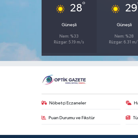
°
28
29
Güneşli
Güneşli
Nem: %33
Nem: %28
Rüzgar: 5.19 m/s
Rüzgar: 6.31 m/
Nöbetçi Eczaneler
H
Puan Durumu ve Fikstür
Tü