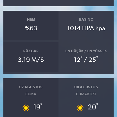
NEM
BASINÇ
%63
1014 HPA
hpa
RÜZGAR
EN DÜŞÜK / EN YÜKSEK
°
°
3.19 M/S
12
/ 25
07 AĞUSTOS
08 AĞUSTOS
CUMA
CUMARTESI
°
°
19
20