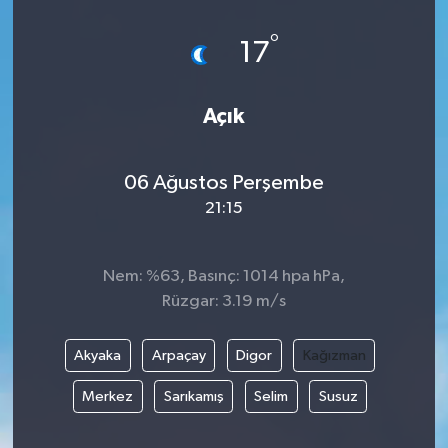
°
17
Açık
06 Ağustos Perşembe
21:15
Nem: %63, Basınç: 1014 hpa hPa,
Rüzgar: 3.19 m/s
Akyaka
Arpaçay
Digor
Kağızman
Merkez
Sarıkamış
Selim
Susuz