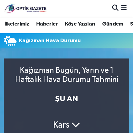
Nöbetçi Eczaneler
İlkelerimiz
Haberler
Köşe Yazıları
Gündem
S
Hava Durumu
Kağızman Hava Durumu
İstanbul Namaz Vakitleri
Trafik Durumu
Kağızman Bugün, Yarın ve 1
Haftalık Hava Durumu Tahmini
Süper Lig Puan Durumu ve Fikstür
ŞU AN
Tüm Manşetler
Son Dakika Haberleri
Kars
Haber Arşivi