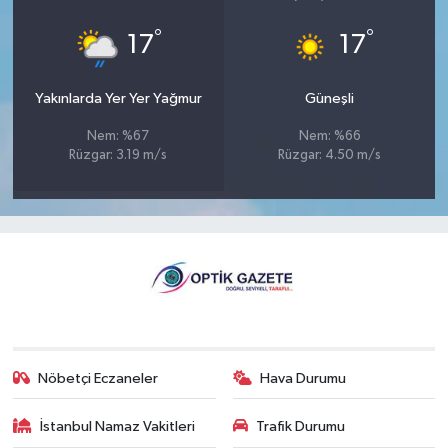
°
°
17
17
Yakınlarda Yer Yer Yağmur
Güneşli
Nem: %67
Nem: %66
Rüzgar: 3.19 m/s
Rüzgar: 4.50 m/s
Nöbetçi Eczaneler
Hava Durumu
İstanbul Namaz Vakitleri
Trafik Durumu