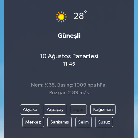
°
28
Güneşli
10 Ağustos Pazartesi
11:45
Nem: %35, Basınç: 1009 hpa hPa,
Rüzgar: 2.89 m/s
Akyaka
Arpaçay
Digor
Kağızman
Merkez
Sarıkamış
Selim
Susuz