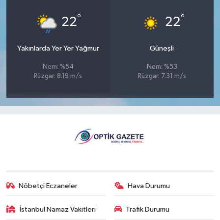
°
°
22
22
Yakınlarda Yer Yer Yağmur
Güneşli
Nem: %54
Nem: %53
Rüzgar: 8.19 m/s
Rüzgar: 7.31 m/s
Nöbetçi Eczaneler
Hava Durumu
İstanbul Namaz Vakitleri
Trafik Durumu