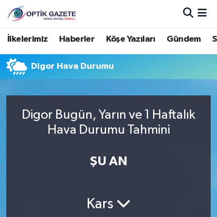
Nöbetçi Eczaneler
İlkelerimiz
Haberler
Köşe Yazıları
Gündem
S
Hava Durumu
Digor Hava Durumu
İstanbul Namaz Vakitleri
Trafik Durumu
Digor Bugün, Yarın ve 1 Haftalık
Hava Durumu Tahmini
Süper Lig Puan Durumu ve Fikstür
ŞU AN
Tüm Manşetler
Son Dakika Haberleri
Kars
Haber Arşivi