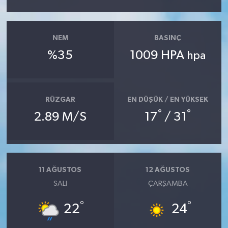
NEM
BASINÇ
%35
1009 HPA
hpa
RÜZGAR
EN DÜŞÜK / EN YÜKSEK
°
°
2.89 M/S
17
/ 31
11 AĞUSTOS
12 AĞUSTOS
SALI
ÇARŞAMBA
°
°
22
24