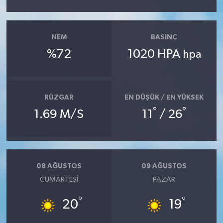
NEM
BASINÇ
%72
1020 HPA
hpa
RÜZGAR
EN DÜŞÜK / EN YÜKSEK
°
°
1.69 M/S
11
/ 26
08 AĞUSTOS
09 AĞUSTOS
CUMARTESI
PAZAR
°
°
20
19