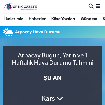
Nöbetçi Eczaneler
İlkelerimiz
Haberler
Köşe Yazıları
Gündem
S
Hava Durumu
Arpaçay Hava Durumu
İstanbul Namaz Vakitleri
Trafik Durumu
Arpaçay Bugün, Yarın ve 1
Haftalık Hava Durumu Tahmini
Süper Lig Puan Durumu ve Fikstür
ŞU AN
Tüm Manşetler
Son Dakika Haberleri
Kars
Haber Arşivi