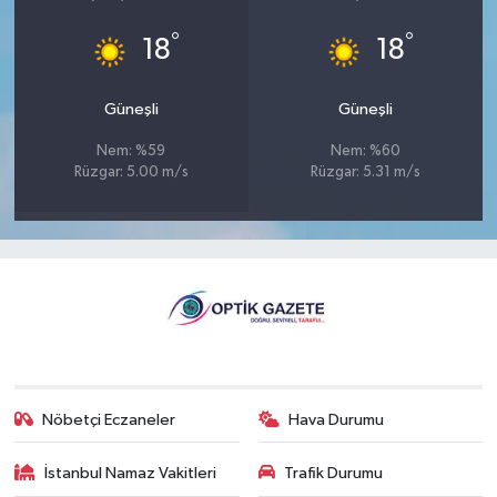
°
°
18
18
Güneşli
Güneşli
Nem: %59
Nem: %60
Rüzgar: 5.00 m/s
Rüzgar: 5.31 m/s
Nöbetçi Eczaneler
Hava Durumu
İstanbul Namaz Vakitleri
Trafik Durumu