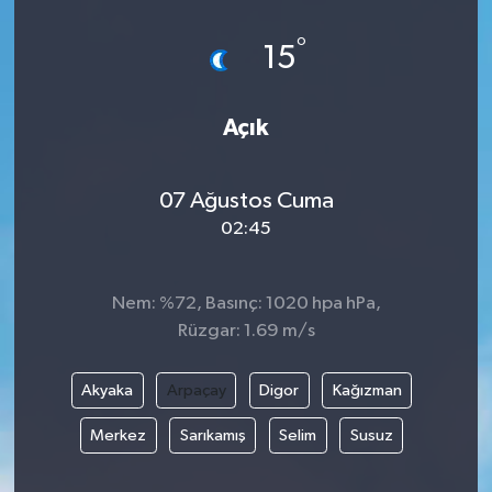
°
15
Açık
07 Ağustos Cuma
02:45
Nem: %72, Basınç: 1020 hpa hPa,
Rüzgar: 1.69 m/s
Akyaka
Arpaçay
Digor
Kağızman
Merkez
Sarıkamış
Selim
Susuz