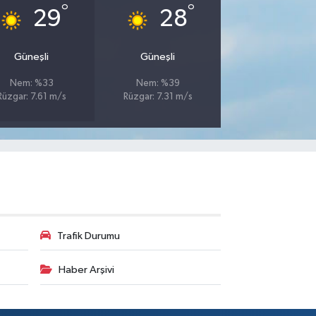
°
°
29
28
Güneşli
Güneşli
Nem: %33
Nem: %39
Rüzgar: 7.61 m/s
Rüzgar: 7.31 m/s
Trafik Durumu
Haber Arşivi