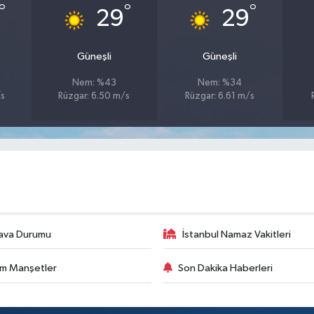
°
°
°
29
29
Güneşli
Güneşli
Nem: %43
Nem: %34
/s
Rüzgar: 6.50 m/s
Rüzgar: 6.61 m/s
ava Durumu
İstanbul Namaz Vakitleri
m Manşetler
Son Dakika Haberleri