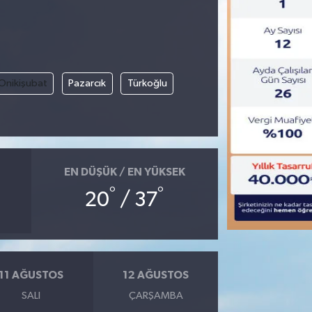
Onikişubat
Pazarcık
Türkoğlu
EN DÜŞÜK / EN YÜKSEK
°
°
20
/ 37
11 AĞUSTOS
12 AĞUSTOS
SALI
ÇARŞAMBA