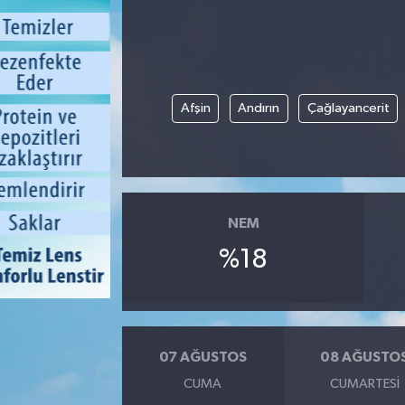
Afşin
Andırın
Çağlayancerit
NEM
%18
07 AĞUSTOS
08 AĞUSTO
CUMA
CUMARTESI