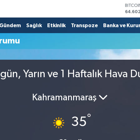
BITCO
64.60
DOLA
47,59
Gündem
Sağlık
Etkinlik
Transpoze
Banka ve Kuru
EURO
55,07
urumu
STERLİ
64,24
GRAM 
6518.2
BİST10
gün, Yarın ve 1 Haftalık Hava 
13.768
Kahramanmaraş
°
35