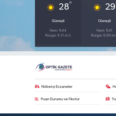
°
28
29
Güneşli
Güneşli
Nem: %44
Nem: %41
Rüzgar: 6.31 m/s
Rüzgar: 6.00 m
Nöbetçi Eczaneler
H
Puan Durumu ve Fikstür
Tü