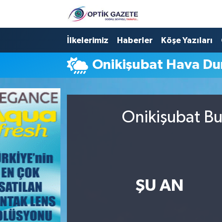
Nöbetçi Eczaneler
İlkelerimiz
Haberler
Köşe Yazıları
Onikişubat Hava D
Hava Durumu
İstanbul Namaz Vakitleri
Onikişubat Bu
Trafik Durumu
Süper Lig Puan Durumu ve Fikstür
Tüm Manşetler
ŞU AN
Son Dakika Haberleri
Haber Arşivi