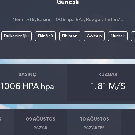
Güneşli
Nem: %18, Basınç: 1006 hpa hPa, Rüzgar: 1.81 m/s
Dulkadiroğlu
Ekinözü
Elbistan
Göksun
Nurhak
BASINÇ
RÜZGAR
1006 HPA
1.81 M/S
hpa
S
09 AĞUSTOS
10 AĞUSTOS
PAZAR
PAZARTESI