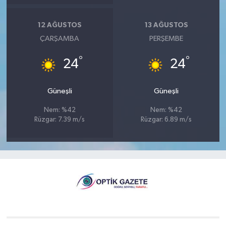
12 AĞUSTOS
13 AĞUSTOS
ÇARŞAMBA
PERŞEMBE
°
°
24
24
Güneşli
Güneşli
Nem: %42
Nem: %42
Rüzgar: 7.39 m/s
Rüzgar: 6.89 m/s