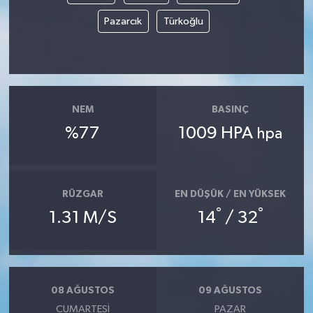
Pazarcık
Türkoğlu
NEM
BASINÇ
%77
1009 HPA
hpa
RÜZGAR
EN DÜŞÜK / EN YÜKSEK
°
°
1.31 M/S
14
/ 32
08 AĞUSTOS
09 AĞUSTOS
CUMARTESI
PAZAR