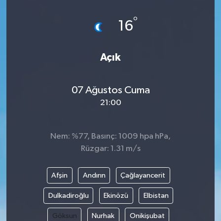
°
16
Açık
07 Ağustos Cuma
21:00
Nem: %77, Basınç: 1009 hpa hPa,
Rüzgar: 1.31 m/s
Afşin
Andırın
Çağlayancerit
Dulkadiroğlu
Ekinözü
Elbistan
Göksun
Nurhak
Onikişubat