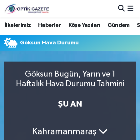
Nöbetçi Eczaneler
İlkelerimiz
Haberler
Köşe Yazıları
Gündem
S
Hava Durumu
Göksun Hava Durumu
İstanbul Namaz Vakitleri
Trafik Durumu
Göksun Bugün, Yarın ve 1
Haftalık Hava Durumu Tahmini
Süper Lig Puan Durumu ve Fikstür
ŞU AN
Tüm Manşetler
Son Dakika Haberleri
Kahramanmaraş
Haber Arşivi