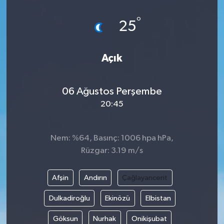
°
25
Açık
06 Ağustos Perşembe
20:45
Nem: %64, Basınç: 1006 hpa hPa,
Rüzgar: 3.19 m/s
Afşin
Andırın
Çağlayancerit
Dulkadiroğlu
Ekinözü
Elbistan
Göksun
Nurhak
Onikişubat