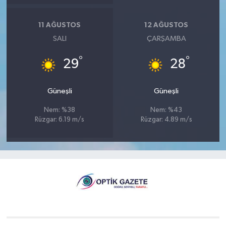
11 AĞUSTOS
12 AĞUSTOS
SALI
ÇARŞAMBA
°
°
29
28
Güneşli
Güneşli
Nem: %38
Nem: %43
Rüzgar: 6.19 m/s
Rüzgar: 4.89 m/s