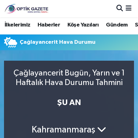
Nöbetçi Eczaneler
İlkelerimiz
Haberler
Köşe Yazıları
Gündem
S
Hava Durumu
Çağlayancerit Hava Durumu
İstanbul Namaz Vakitleri
Trafik Durumu
Çağlayancerit Bugün, Yarın ve 1
Haftalık Hava Durumu Tahmini
Süper Lig Puan Durumu ve Fikstür
ŞU AN
Tüm Manşetler
Son Dakika Haberleri
Kahramanmaraş
Haber Arşivi