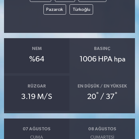
Pazarcık
Türkoğlu
NEM
BASINÇ
%64
1006 HPA
hpa
RÜZGAR
EN DÜŞÜK / EN YÜKSEK
°
°
3.19 M/S
20
/ 37
07 AĞUSTOS
08 AĞUSTOS
CUMA
CUMARTESI