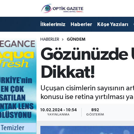
Nöbetçi Eczaneler
İlkelerimiz
Haberler
Köşe Yazıları
Hava Durumu
HABERLER
GÜNDEM
Gözünüzde U
İstanbul Namaz Vakitleri
Dikkat!
Trafik Durumu
Süper Lig Puan Durumu ve Fikstür
Uçuşan cisimlerin sayısının a
konusu ise retina yırtılması ya
Tüm Manşetler
10.02.2024 - 10:54
892
Son Dakika Haberleri
YAYINLANMA
GÖSTERIM
Haber Arşivi