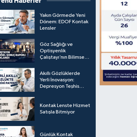
rend Haberler
Yakın Görmede Yeni
Dönem: EDOF Kontak
Lensler
Göz Sağlığı ve
Optisyenlik
Çalıştayı’nın Bilimsel
Sonuç Raporu
Açıklandı
Akıllı Gözlüklerde
Yerli İnovasyon:
Depresyon Teşhis
Eden Gözlüğe
Türkpatent Onayı
Kontak Lenste Hizmet
Satışla Bitmiyor
Günlük Kontak