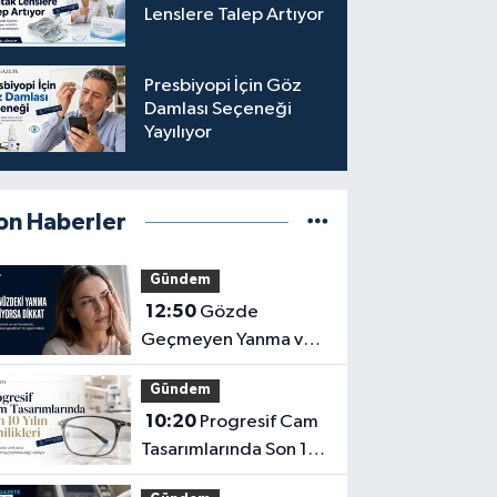
Lenslere Talep Artıyor
Presbiyopi İçin Göz
Damlası Seçeneği
Yayılıyor
on Haberler
Gündem
12:50
Gözde
Geçmeyen Yanma ve
Işık Hassasiyeti Hafife
Gündem
Alınmamalı
10:20
Progresif Cam
Tasarımlarında Son 10
Yılın Yenilikleri