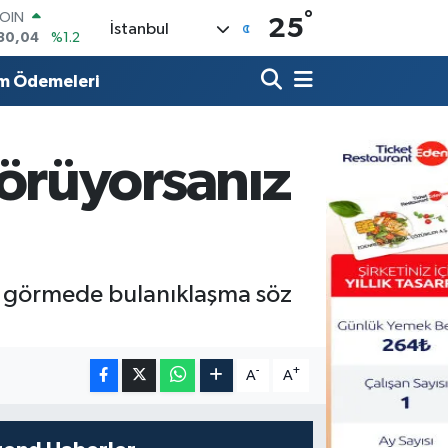
°
AR
25
İstanbul
7436
%0.18
O
2510
%0.32
m Ödemeleri
RLİN
4811
%0.38
M ALTIN
8.99
%2.59
örüyorsanız
T100
73
%-19
COIN
130,04
%1.2
yan görmede bulanıklaşma söz
-
+
A
A