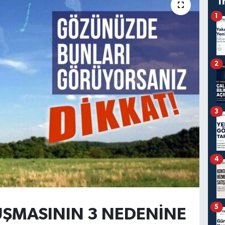
T
1
2
3
4
5
UŞMASININ 3 NEDENİNE