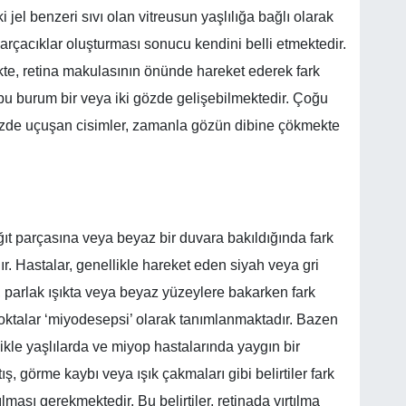
el benzeri sıvı olan vitreusun yaşlılığa bağlı olarak
çacıklar oluşturması sonucu kendini belli etmektedir.
kte, retina makulasının önünde hareket ederek fark
bu burum bir veya iki gözde gelişebilmektedir. Çoğu
zde uçuşan cisimler, zamanla gözün dibine çökmekte
ğıt parçasına veya beyaz bir duvara bakıldığında fark
ır. Hastalar, genellikle hareket eden siyah veya gri
i, parlak ışıkta veya beyaz yüzeylere bakarken fark
a noktalar ‘miyodesepsi’ olarak tanımlanmaktadır. Bazen
likle yaşlılarda ve miyop hastalarında yaygın bir
ış, görme kaybı veya ışık çakmaları gibi belirtiler fark
ması gerekmektedir. Bu belirtiler, retinada yırtılma