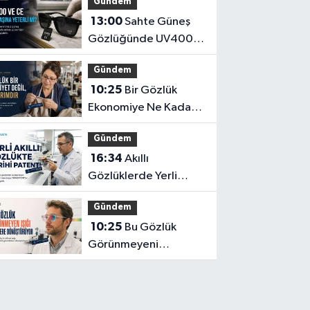
Gündem
13:00
Sahte Güneş
Gözlüğünde UV400
ve CE İbaresi Tek
Gündem
Başına Yeterli mi?
10:25
Bir Gözlük
Ekonomiye Ne Kadar
Katkı Sağlayabilir?
Gündem
16:34
Akıllı
Gözlüklerde Yerli
İnovasyon: Depresyon
Gündem
Teşhis Eden Gözlüğe
10:25
Bu Gözlük
Türkpatent Onayı
Görünmeyeni
Görüntüye
Dönüştürüyor