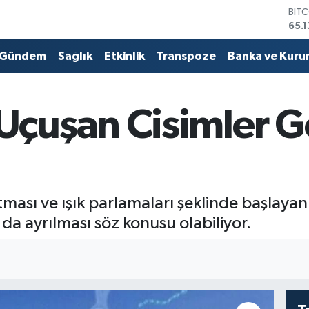
DOL
47,
EUR
55,
Gündem
Sağlık
Etkinlik
Transpoze
Banka ve Kuru
STE
64,
GRA
664
çuşan Cisimler G
BİS
13.7
BIT
65.
rtması ve ışık parlamaları şeklinde başla
 da ayrılması söz konusu olabiliyor.