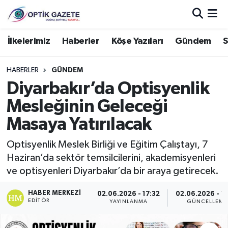
Nöbetçi Eczaneler
İlkelerimiz
Haberler
Köşe Yazıları
Gündem
S
Hava Durumu
HABERLER
GÜNDEM
Diyarbakır’da Optisyenlik
İstanbul Namaz Vakitleri
Mesleğinin Geleceği
Trafik Durumu
Masaya Yatırılacak
Süper Lig Puan Durumu ve Fikstür
Optisyenlik Meslek Birliği ve Eğitim Çalıştayı, 7
Haziran’da sektör temsilcilerini, akademisyenleri
Tüm Manşetler
ve optisyenleri Diyarbakır’da bir araya getirecek.
HABER MERKEZI
Son Dakika Haberleri
02.06.2026 - 17:32
02.06.2026 - 1
EDITÖR
YAYINLANMA
GÜNCELLEME
Haber Arşivi