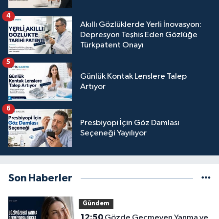
4
Akıllı Gözlüklerde Yerli İnovasyon:
Depresyon Teşhis Eden Gözlüğe
Türkpatent Onayı
5
Günlük Kontak Lenslere Talep
Artıyor
6
Presbiyopi İçin Göz Damlası
Seçeneği Yayılıyor
Son Haberler
Gündem
12:50
Gözde Geçmeyen Yanma ve