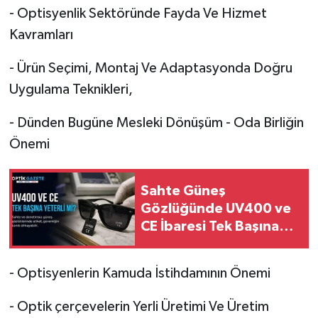
- Optisyenlik Sektöründe Fayda Ve Hizmet
Kavramları
- Ürün Seçimi, Montaj Ve Adaptasyonda Doğru
Uygulama Teknikleri,
- Dünden Bugüne Mesleki Dönüşüm - Oda Birliğin
Önemi
Sahte Güneş
Gözlüğünde UV400 ve
CE İbaresi Tek Başına
Yeterli mi?
- Optisyenlerin Kamuda İstihdamının Önemi
- Optik çerçevelerin Yerli Üretimi Ve Üretim