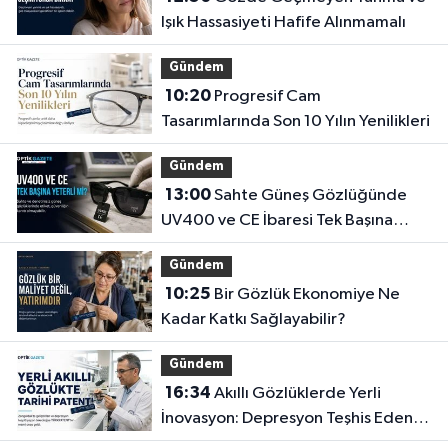
Işık Hassasiyeti Hafife Alınmamalı
Gündem
10:20
Progresif Cam
Tasarımlarında Son 10 Yılın Yenilikleri
Gündem
13:00
Sahte Güneş Gözlüğünde
UV400 ve CE İbaresi Tek Başına
Yeterli mi?
Gündem
10:25
Bir Gözlük Ekonomiye Ne
Kadar Katkı Sağlayabilir?
Gündem
16:34
Akıllı Gözlüklerde Yerli
İnovasyon: Depresyon Teşhis Eden
Gözlüğe Türkpatent Onayı