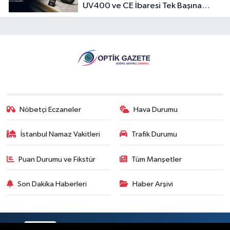
UV400 ve CE İbaresi Tek Başına
Yeterli mi?
Nöbetçi Eczaneler
Hava Durumu
İstanbul Namaz Vakitleri
Trafik Durumu
Puan Durumu ve Fikstür
Tüm Manşetler
Son Dakika Haberleri
Haber Arşivi
RSS
Copyright © 2026. Her hakkı saklıdır.