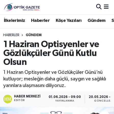
Nöbetçi Eczaneler
İlkelerimiz
Haberler
Köşe Yazıları
Gündem
S
Hava Durumu
HABERLER
GÜNDEM
1 Haziran Optisyenler ve
İstanbul Namaz Vakitleri
Gözlükçüler Günü Kutlu
Trafik Durumu
Olsun
Süper Lig Puan Durumu ve Fikstür
1 Haziran Optisyenler ve Gözlükçüler Günü’nü
kutluyor; mesleğin daha güçlü, saygın ve sağlıklı
Tüm Manşetler
yarınlara ulaşmasını diliyoruz.
HABER MERKEZI
Son Dakika Haberleri
01.06.2026 - 09:00
20.05.2026 - 1
EDITÖR
YAYINLANMA
GÜNCELLEM
Haber Arşivi