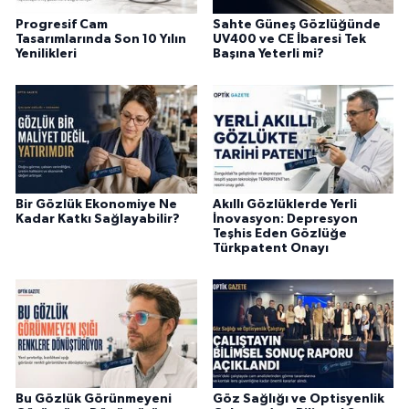
Progresif Cam
Sahte Güneş Gözlüğünde
Tasarımlarında Son 10 Yılın
UV400 ve CE İbaresi Tek
Yenilikleri
Başına Yeterli mi?
Bir Gözlük Ekonomiye Ne
Akıllı Gözlüklerde Yerli
Kadar Katkı Sağlayabilir?
İnovasyon: Depresyon
Teşhis Eden Gözlüğe
Türkpatent Onayı
Bu Gözlük Görünmeyeni
Göz Sağlığı ve Optisyenlik