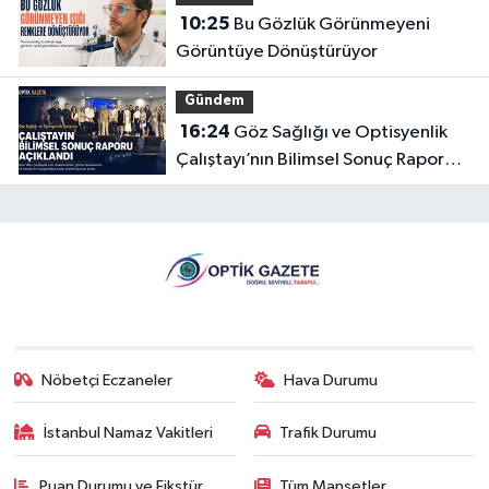
10:25
Bu Gözlük Görünmeyeni
Görüntüye Dönüştürüyor
Gündem
16:24
Göz Sağlığı ve Optisyenlik
Çalıştayı’nın Bilimsel Sonuç Raporu
Açıklandı
Nöbetçi Eczaneler
Hava Durumu
İstanbul Namaz Vakitleri
Trafik Durumu
Puan Durumu ve Fikstür
Tüm Manşetler