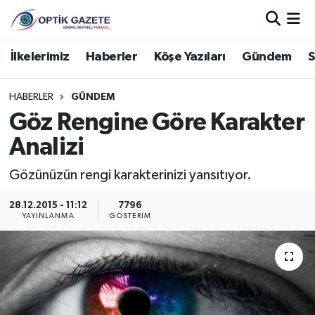
Nöbetçi Eczaneler
İlkelerimiz
Haberler
Köşe Yazıları
Gündem
S
Hava Durumu
HABERLER
GÜNDEM
Göz Rengine Göre Karakter
İstanbul Namaz Vakitleri
Analizi
Trafik Durumu
Gözünüzün rengi karakterinizi yansıtıyor.
Süper Lig Puan Durumu ve Fikstür
28.12.2015 - 11:12
7796
YAYINLANMA
GÖSTERIM
Tüm Manşetler
Son Dakika Haberleri
Haber Arşivi