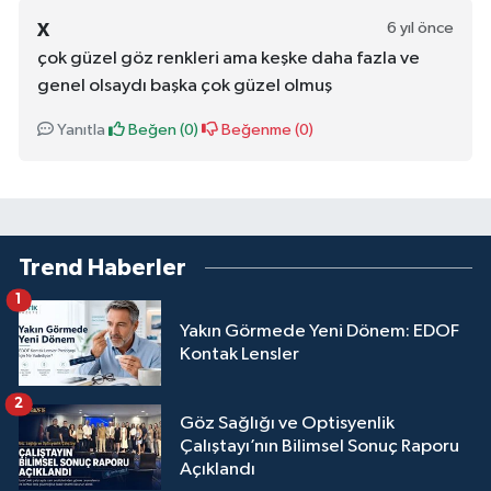
6 yıl önce
X
çok güzel göz renkleri ama keşke daha fazla ve
genel olsaydı başka çok güzel olmuş
Yanıtla
Beğen (
0
)
Beğenme (
0
)
Trend Haberler
1
Yakın Görmede Yeni Dönem: EDOF
Kontak Lensler
2
Göz Sağlığı ve Optisyenlik
Çalıştayı’nın Bilimsel Sonuç Raporu
Açıklandı