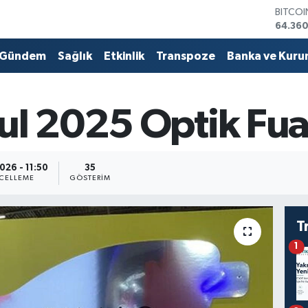
DOLA
47,714
EURO
55,03
Gündem
Sağlık
Etkinlik
Transpoze
Banka ve Kuru
STERLİ
64,24
GRAM 
6574.8
bul 2025 Optik Fua
BİST10
13.799
BITCO
64.360
026 - 11:50
35
CELLEME
GÖSTERIM
T
1