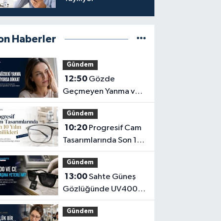
on Haberler
Gündem
12:50
Gözde
Geçmeyen Yanma ve
Işık Hassasiyeti Hafife
Gündem
Alınmamalı
10:20
Progresif Cam
Tasarımlarında Son 10
Yılın Yenilikleri
Gündem
13:00
Sahte Güneş
Gözlüğünde UV400
ve CE İbaresi Tek
Gündem
Başına Yeterli mi?