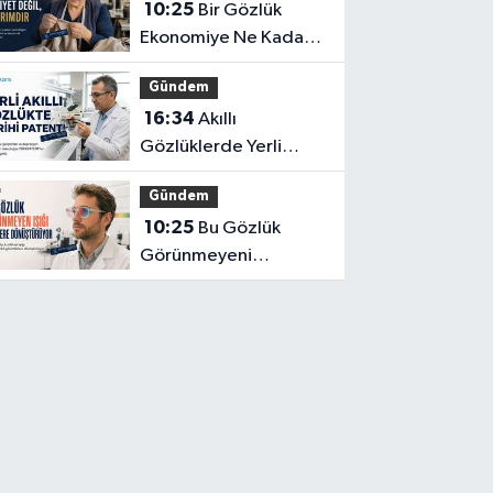
10:25
Bir Gözlük
Ekonomiye Ne Kadar
Katkı Sağlayabilir?
Gündem
16:34
Akıllı
Gözlüklerde Yerli
İnovasyon: Depresyon
Gündem
Teşhis Eden Gözlüğe
10:25
Bu Gözlük
Türkpatent Onayı
Görünmeyeni
Görüntüye
Dönüştürüyor