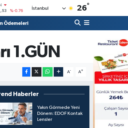
°
R
26
İstanbul
3
%0.16
17
%-0.02
m Ödemeleri
N
63
%0.07
ALTIN
1
%1.44
rı 1.GÜN
0
%70
IN
,53
%-0.76
-
+
A
A
rend Haberler
Yakın Görmede Yeni
Dönem: EDOF Kontak
Lensler