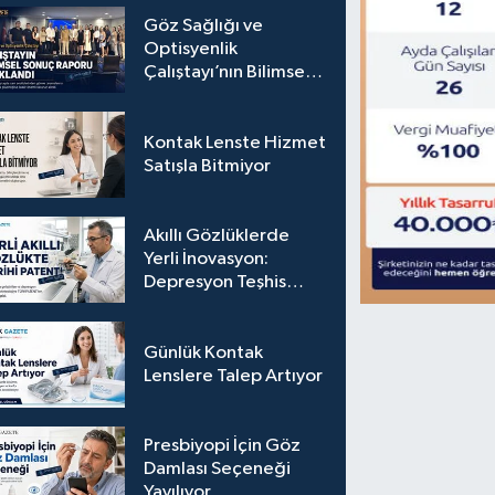
Göz Sağlığı ve
Optisyenlik
Çalıştayı’nın Bilimsel
Sonuç Raporu
Açıklandı
Kontak Lenste Hizmet
Satışla Bitmiyor
Akıllı Gözlüklerde
Yerli İnovasyon:
Depresyon Teşhis
Eden Gözlüğe
Türkpatent Onayı
Günlük Kontak
Lenslere Talep Artıyor
Presbiyopi İçin Göz
Damlası Seçeneği
Yayılıyor