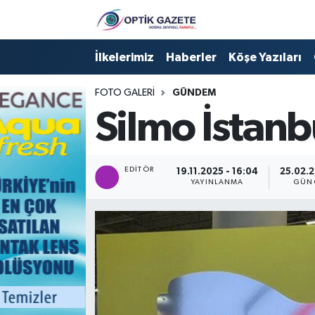
Nöbetçi Eczaneler
İlkelerimiz
Haberler
Köşe Yazıları
Hava Durumu
FOTO GALERI
GÜNDEM
Silmo İstan
İstanbul Namaz Vakitleri
Trafik Durumu
EDITÖR
19.11.2025 - 16:04
25.02.2
YAYINLANMA
GÜN
Süper Lig Puan Durumu ve Fikstür
Tüm Manşetler
Son Dakika Haberleri
Haber Arşivi