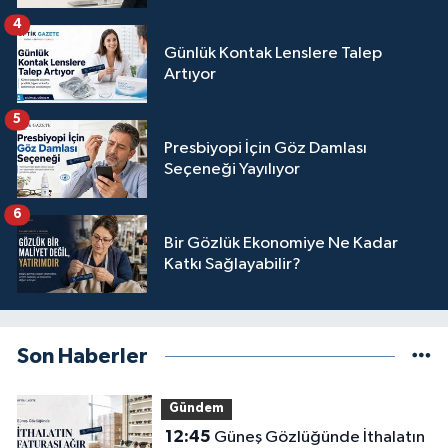
4
Günlük Kontak Lenslere Talep
Artıyor
5
Presbiyopi İçin Göz Damlası
Seçeneği Yayılıyor
6
Bir Gözlük Ekonomiye Ne Kadar
Katkı Sağlayabilir?
Son Haberler
Gündem
12:45
Güneş Gözlüğünde İthalatın