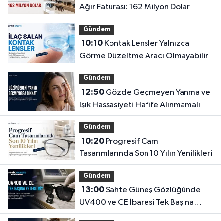
Ağır Faturası: 162 Milyon Dolar
Gündem
10:10
Kontak Lensler Yalnızca
Görme Düzeltme Aracı Olmayabilir
Gündem
12:50
Gözde Geçmeyen Yanma ve
Işık Hassasiyeti Hafife Alınmamalı
Gündem
10:20
Progresif Cam
Tasarımlarında Son 10 Yılın Yenilikleri
Gündem
13:00
Sahte Güneş Gözlüğünde
UV400 ve CE İbaresi Tek Başına
Yeterli mi?