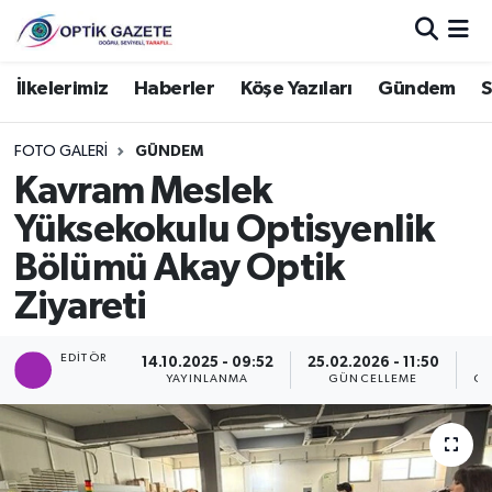
Nöbetçi Eczaneler
İlkelerimiz
Haberler
Köşe Yazıları
Gündem
S
Hava Durumu
FOTO GALERI
GÜNDEM
Kavram Meslek
İstanbul Namaz Vakitleri
Yüksekokulu Optisyenlik
Trafik Durumu
Bölümü Akay Optik
Ziyareti
Süper Lig Puan Durumu ve Fikstür
EDITÖR
Tüm Manşetler
14.10.2025 - 09:52
25.02.2026 - 11:50
YAYINLANMA
GÜNCELLEME
GÖ
Son Dakika Haberleri
Haber Arşivi