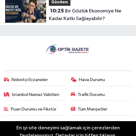
Gündem
10:25
Bir Gözlük Ekonomiye Ne
Kadar Katkı Sağlayabilir?
Nöbetçi Eczaneler
Hava Durumu
İstanbul Namaz Vakitleri
Trafik Durumu
Puan Durumu ve Fikstür
Tüm Manşetler
Son Dakika Haberleri
Haber Arşivi
En iyi site deneyimi sağlamak için çerezlerden
faydalanıyoruz. Detaylar için lütfen tıklayın.