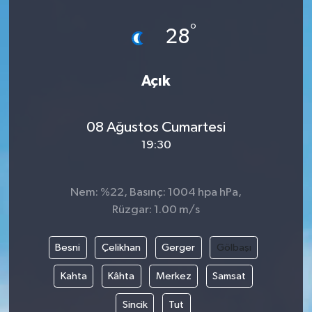
°
28
Açık
08 Ağustos Cumartesi
19:30
Nem: %22, Basınç: 1004 hpa hPa,
Rüzgar: 1.00 m/s
Besni
Çelikhan
Gerger
Gölbaşı
Kahta
Kâhta
Merkez
Samsat
Sincik
Tut