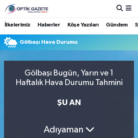
Nöbetçi Eczaneler
İlkelerimiz
Haberler
Köşe Yazıları
Gündem
S
Hava Durumu
Gölbaşı Hava Durumu
İstanbul Namaz Vakitleri
Trafik Durumu
Gölbaşı Bugün, Yarın ve 1
Haftalık Hava Durumu Tahmini
Süper Lig Puan Durumu ve Fikstür
ŞU AN
Tüm Manşetler
Son Dakika Haberleri
Adıyaman
Haber Arşivi