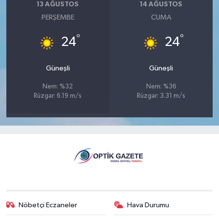
13 AĞUSTOS
14 AĞUSTOS
PERŞEMBE
CUMA
°
°
24
24
Güneşli
Güneşli
Nem: %32
Nem: %36
Rüzgar: 6.19 m/s
Rüzgar: 3.31 m/s
Nöbetçi Eczaneler
Hava Durumu