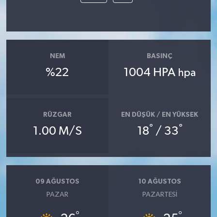
NEM
BASINÇ
%22
1004 HPA
hpa
RÜZGAR
EN DÜŞÜK / EN YÜKSEK
°
°
1.00 M/S
18
/ 33
09 AĞUSTOS
10 AĞUSTOS
PAZAR
PAZARTESI
°
°