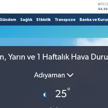
BITCO
64.96
DOLA
47,74
Gündem
Sağlık
Etkinlik
Transpoze
Banka ve Kuru
EURO
55,25
STERL
64,48
GRAM
6660
BİST1
n, Yarın ve 1 Haftalık Hava Dur
13.77
Adıyaman
°
25