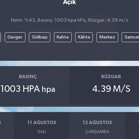
Açık
Nem: %43, Basınç: 1003 hpa hPa, Rüzgar: 4.39 m/s
Gerger
Gölbaşı
Kahta
Kâhta
Merkez
Samsa
BASINÇ
RÜZGAR
1003 HPA
4.39 M/S
hpa
S
11 AĞUSTOS
12 AĞUSTOS
SALI
ÇARŞAMBA