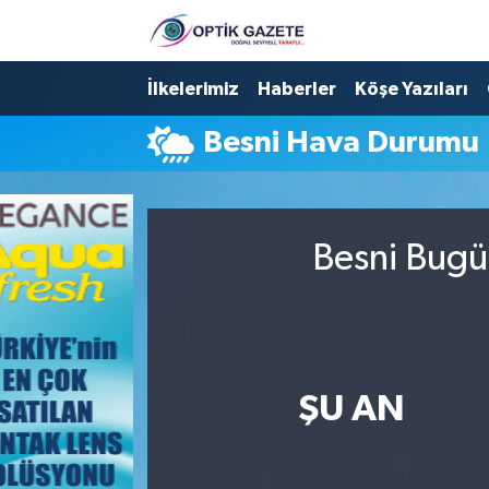
Nöbetçi Eczaneler
İlkelerimiz
Haberler
Köşe Yazıları
Besni Hava Durumu
Hava Durumu
İstanbul Namaz Vakitleri
Besni Bugü
Trafik Durumu
Süper Lig Puan Durumu ve Fikstür
Tüm Manşetler
ŞU AN
Son Dakika Haberleri
Haber Arşivi