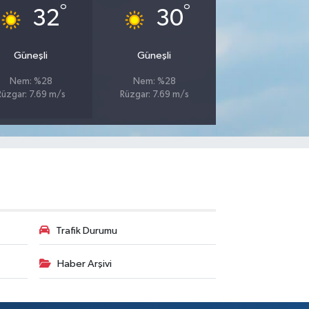
°
°
32
30
Güneşli
Güneşli
Nem: %28
Nem: %28
Rüzgar: 7.69 m/s
Rüzgar: 7.69 m/s
Trafik Durumu
Haber Arşivi