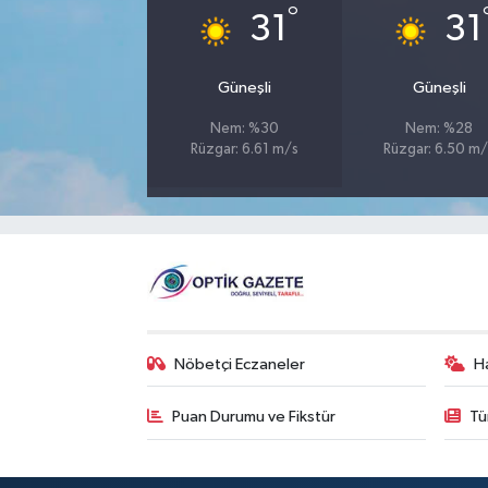
°
31
31
Güneşli
Güneşli
Nem: %30
Nem: %28
Rüzgar: 6.61 m/s
Rüzgar: 6.50 m/
Nöbetçi Eczaneler
H
Puan Durumu ve Fikstür
Tü