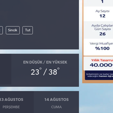
t
Sincik
Tut
EN DÜŞÜK / EN YÜKSEK
°
°
23
/ 38
13 AĞUSTOS
14 AĞUSTOS
PERŞEMBE
CUMA