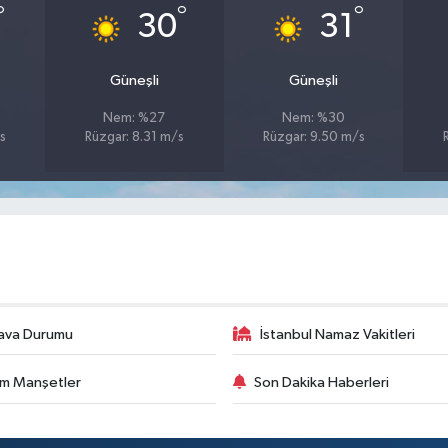
°
°
°
30
31
Güneşli
Güneşli
Nem: %27
Nem: %30
s
Rüzgar: 8.31 m/s
Rüzgar: 9.50 m/s
ava Durumu
İstanbul Namaz Vakitleri
m Manşetler
Son Dakika Haberleri