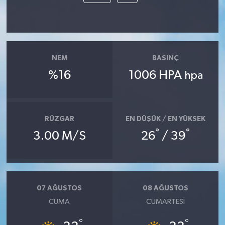
NEM
BASINÇ
%16
1006 HPA
hpa
RÜZGAR
EN DÜŞÜK / EN YÜKSEK
°
°
3.00 M/S
26
/ 39
07 AĞUSTOS
08 AĞUSTOS
CUMA
CUMARTESI
°
°