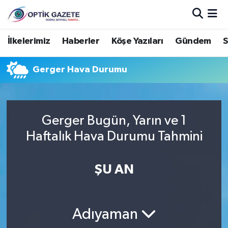
Nöbetçi Eczaneler
İlkelerimiz
Haberler
Köşe Yazıları
Gündem
S
Hava Durumu
Gerger Hava Durumu
İstanbul Namaz Vakitleri
Trafik Durumu
Gerger Bugün, Yarın ve 1
Haftalık Hava Durumu Tahmini
Süper Lig Puan Durumu ve Fikstür
ŞU AN
Tüm Manşetler
Son Dakika Haberleri
Adıyaman
Haber Arşivi