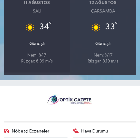
11 AĞUSTOS
12 AĞUSTOS
SALI
ÇARŞAMBA
°
°
34
33
Güneşli
Güneşli
Nem: %17
Nem: %17
Rüzgar: 6.39 m/s
Rüzgar: 8.19 m/s
Nöbetçi Eczaneler
Hava Durumu