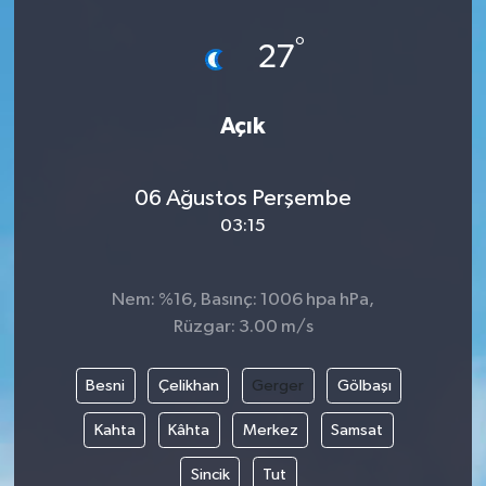
°
27
Açık
06 Ağustos Perşembe
03:15
Nem: %16, Basınç: 1006 hpa hPa,
Rüzgar: 3.00 m/s
Besni
Çelikhan
Gerger
Gölbaşı
Kahta
Kâhta
Merkez
Samsat
Sincik
Tut