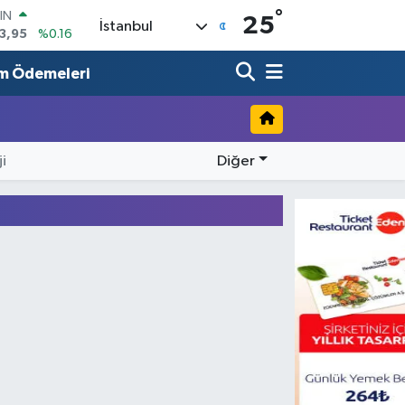
°
IN
25
İstanbul
3,95
%0.16
R
006
%0.06
m Ödemeleri
250
%0.02
İN
398
%0.2
i
Diğer
 ALTIN
.87
%0.12
00
9
%70