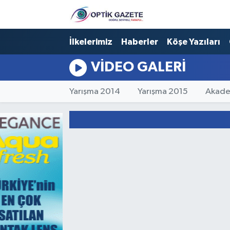
Nöbetçi Eczaneler
İlkelerimiz
Haberler
Köşe Yazıları
VIDEO GALERI
Hava Durumu
İstanbul Namaz Vakitleri
Yarışma 2014
Yarışma 2015
Akade
Trafik Durumu
Süper Lig Puan Durumu ve Fikstür
Tüm Manşetler
Son Dakika Haberleri
Haber Arşivi