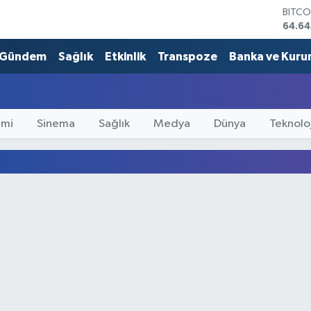
BITCO
64.64
DOLA
47,6
Gündem
Sağlık
Etkinlik
Transpoze
Banka ve Kuru
EURO
55,0
STERL
64,2
mi
Sinema
Sağlık
Medya
Dünya
Teknoloj
GRAM
6500
BİST1
13.79