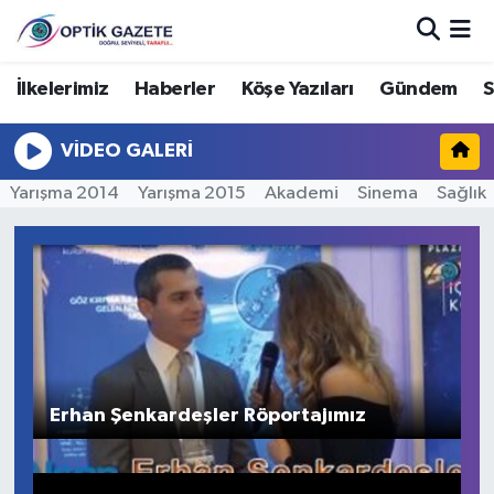
Nöbetçi Eczaneler
İlkelerimiz
Haberler
Köşe Yazıları
Gündem
S
Hava Durumu
VIDEO GALERI
Yarışma 2014
Yarışma 2015
Akademi
Sinema
Sağlık
İstanbul Namaz Vakitleri
Trafik Durumu
Süper Lig Puan Durumu ve Fikstür
Tüm Manşetler
Erhan Şenkardeşler Röportajımız
Son Dakika Haberleri
Haber Arşivi