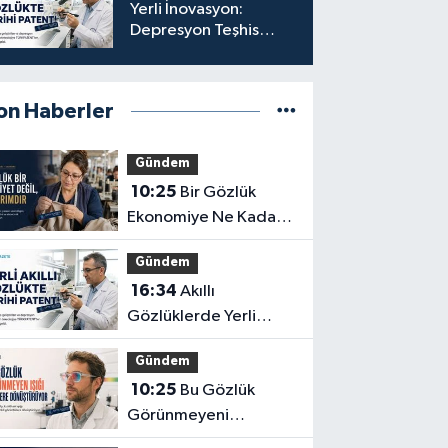
Yerli İnovasyon:
Depresyon Teşhis
Eden Gözlüğe
Türkpatent Onayı
on Haberler
Gündem
10:25
Bir Gözlük
Ekonomiye Ne Kadar
Katkı Sağlayabilir?
Gündem
16:34
Akıllı
Gözlüklerde Yerli
İnovasyon: Depresyon
Gündem
Teşhis Eden Gözlüğe
10:25
Bu Gözlük
Türkpatent Onayı
Görünmeyeni
Görüntüye