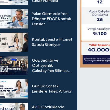
Cihaz Hamlesi
Yakın Görmede Yeni
Dönem: EDOF Kontak
Lensler
Kontak Lenste Hizmet
Satışla Bitmiyor
Göz Sağlığı ve
Optisyenlik
Çalıştayı’nın Bilimsel
Sonuç Raporu
Açıklandı
Günlük Kontak
Lenslere Talep Artıyor
Akıllı Gözlüklerde