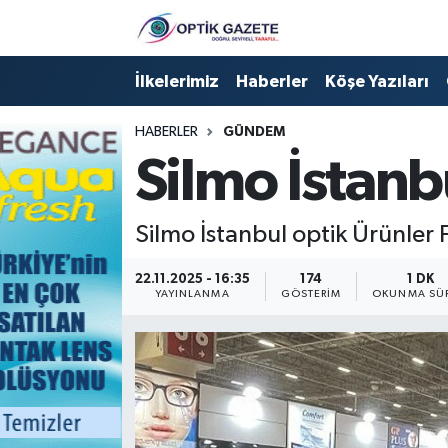
Nöbetçi Eczaneler
İlkelerimiz
Haberler
Köşe Yazıları
Hava Durumu
HABERLER
GÜNDEM
Silmo İstan
İstanbul Namaz Vakitleri
Trafik Durumu
Silmo İstanbul optik Ürünler 
Süper Lig Puan Durumu ve Fikstür
22.11.2025 - 16:35
174
1 DK
YAYINLANMA
GÖSTERIM
OKUNMA SÜR
Tüm Manşetler
Son Dakika Haberleri
Haber Arşivi