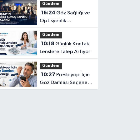
Gündem
Dönüştürüyor
16:24
Göz Sağlığı ve
Optisyenlik
Çalıştayı’nın Bilimsel
Gündem
Sonuç Raporu
10:18
Günlük Kontak
Açıklandı
Lenslere Talep Artıyor
Gündem
10:27
Presbiyopi İçin
Göz Damlası Seçeneği
Yayılıyor