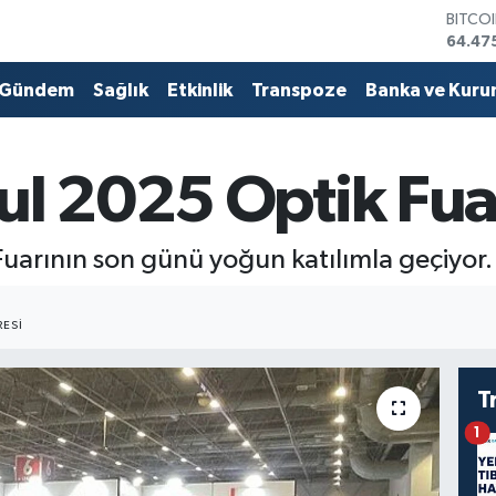
DOLA
47,59
EURO
55,13
Gündem
Sağlık
Etkinlik
Transpoze
Banka ve Kuru
STERL
64,25
GRAM 
6518.
bul 2025 Optik Fu
BİST1
13.70
BITCO
Fuarının son günü yoğun katılımla geçiyor.
64.47
ESI
T
1