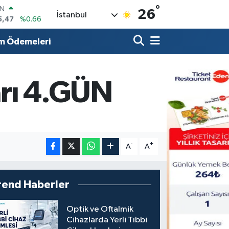
°
R
26
İstanbul
71
%0.05
36
%0.18
m Ödemeleri
İN
34
%0.22
ALTIN
23
%0.39
arı 4.GÜN
00
3
%0
IN
5,47
%0.66
-
+
A
A
rend Haberler
Optik ve Oftalmik
Cihazlarda Yerli Tıbbi