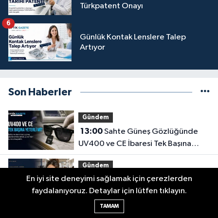
Türkpatent Onayı
6
Günlük Kontak Lenslere Talep
Artıyor
Son Haberler
Gündem
13:00
Sahte Güneş Gözlüğünde
UV400 ve CE İbaresi Tek Başına
Yeterli mi?
Gündem
En iyi site deneyimi sağlamak için çerezlerden
10:25
Bir Gözlük Ekonomiye Ne
faydalanıyoruz. Detaylar için lütfen tıklayın.
Kadar Katkı Sağlayabilir?
TAMAM
Gündem