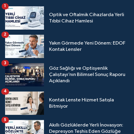
1
Optik ve Oftalmik Cihazlarda Yerli
Tıbbi Cihaz Hamlesi
2
Yakın Görmede Yeni Dönem: EDOF
Kontak Lensler
3
Göz Sağlığı ve Optisyenlik
Çalıştayı’nın Bilimsel Sonuç Raporu
Açıklandı
4
Kontak Lenste Hizmet Satışla
Bitmiyor
5
Akıllı Gözlüklerde Yerli İnovasyon:
Depresyon Teşhis Eden Gözlüğe