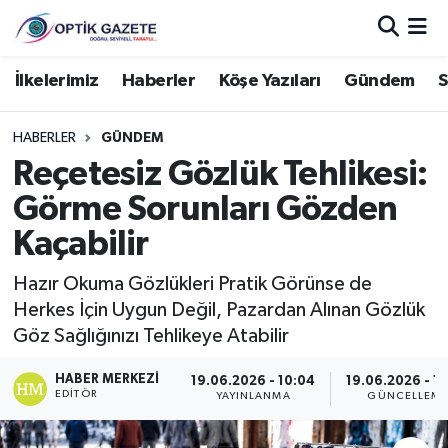
Nöbetçi Eczaneler
İlkelerimiz
Haberler
Köşe Yazıları
Gündem
S
Hava Durumu
HABERLER
GÜNDEM
Reçetesiz Gözlük Tehlikesi:
İstanbul Namaz Vakitleri
Görme Sorunları Gözden
Trafik Durumu
Kaçabilir
Süper Lig Puan Durumu ve Fikstür
Hazır Okuma Gözlükleri Pratik Görünse de
Herkes İçin Uygun Değil, Pazardan Alınan Gözlük
Tüm Manşetler
Göz Sağlığınızı Tehlikeye Atabilir
HABER MERKEZI
Son Dakika Haberleri
19.06.2026 - 10:04
19.06.2026 - 1
EDITÖR
YAYINLANMA
GÜNCELLEM
Haber Arşivi