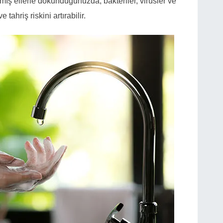
mış ellerle dokunduğunuzda, bakteriler, virüsler ve
tahriş riskini artırabilir.