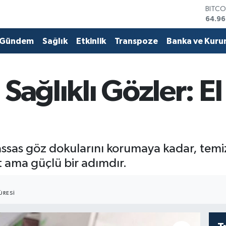
DOLA
47,74
EURO
55,25
Gündem
Sağlık
Etkinlik
Transpoze
Banka ve Kuru
STERL
64,48
GRAM
6660
, Sağlıklı Gözler: E
BİST1
13.77
BITCO
64.96
ssas göz dokularını korumaya kadar, temi
it ama güçlü bir adımdır.
ÜRESI