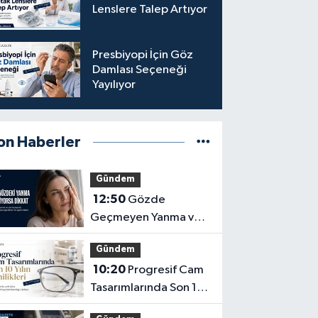
Lenslere Talep Artıyor
Presbiyopi İçin Göz
Damlası Seçeneği
Yayılıyor
on Haberler
Gündem
12:50
Gözde
Geçmeyen Yanma ve
Işık Hassasiyeti Hafife
Gündem
Alınmamalı
10:20
Progresif Cam
Tasarımlarında Son 10
Yılın Yenilikleri