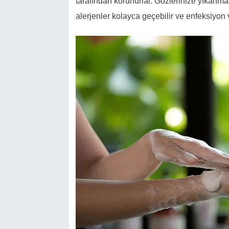
tarafından korunurlar. Gözlerinize yıkanma
alerjenler kolayca geçebilir ve enfeksiyon ve 