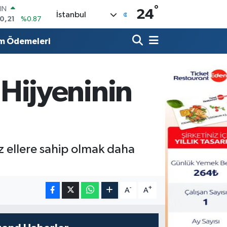
°
R
24
İstanbul
36
%0.18
10
%0.32
m Ödemeleri
İN
11
%0.38
 ALTIN
.55
%0.03
l Hijyeninin
00
9
%-14
IN
0,21
%0.87
z ellere sahip olmak daha
-
+
A
A