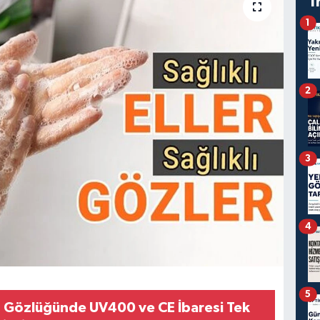
T
1
2
3
4
5
 Gözlüğünde UV400 ve CE İbaresi Tek