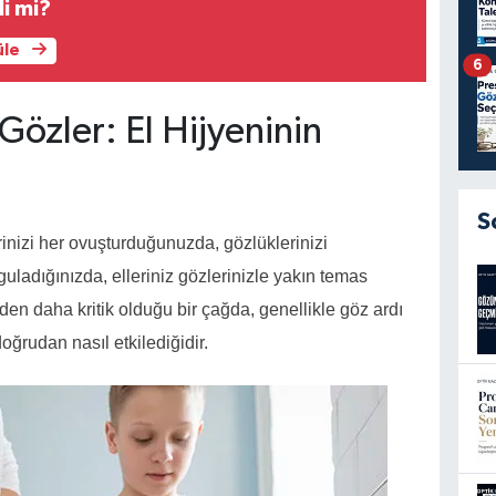
li mi?
üle
6
ı Gözler: El Hijyeninin
S
rinizi her ovuşturduğunuzda, gözlüklerinizi
uladığınızda, elleriniz gözlerinizle yakın temas
den daha kritik olduğu bir çağda, genellikle göz ardı
doğrudan nasıl etkilediğidir.