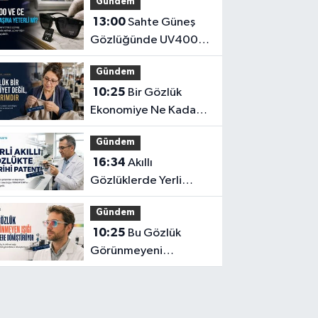
Gündem
13:00
Sahte Güneş
Gözlüğünde UV400
ve CE İbaresi Tek
Gündem
Başına Yeterli mi?
10:25
Bir Gözlük
Ekonomiye Ne Kadar
Katkı Sağlayabilir?
Gündem
16:34
Akıllı
Gözlüklerde Yerli
İnovasyon: Depresyon
Gündem
Teşhis Eden Gözlüğe
10:25
Bu Gözlük
Türkpatent Onayı
Görünmeyeni
Görüntüye
Dönüştürüyor