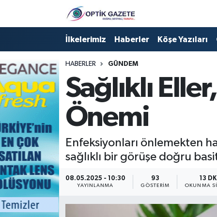
Nöbetçi Eczaneler
İlkelerimiz
Haberler
Köşe Yazıları
Hava Durumu
HABERLER
GÜNDEM
Sağlıklı Eller
İstanbul Namaz Vakitleri
Önemi
Trafik Durumu
Süper Lig Puan Durumu ve Fikstür
Enfeksiyonları önlemekten ha
sağlıklı bir görüşe doğru bas
Tüm Manşetler
08.05.2025 - 10:30
93
13 DK
Son Dakika Haberleri
YAYINLANMA
GÖSTERIM
OKUNMA S
Haber Arşivi