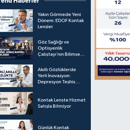
rend Haberler
Yakın Görmede Yeni
Dönem: EDOF Kontak
Lensler
Göz Sağlığı ve
Optisyenlik
Çalıştayı’nın Bilimsel
Sonuç Raporu
Açıklandı
Akıllı Gözlüklerde
Yerli İnovasyon:
Depresyon Teşhis
Eden Gözlüğe
Türkpatent Onayı
Kontak Lenste Hizmet
Satışla Bitmiyor
Günlük Kontak