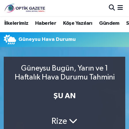
Nöbetçi Eczaneler
İlkelerimiz
Haberler
Köşe Yazıları
Gündem
S
Hava Durumu
Güneysu Hava Durumu
İstanbul Namaz Vakitleri
Trafik Durumu
Güneysu Bugün, Yarın ve 1
Haftalık Hava Durumu Tahmini
Süper Lig Puan Durumu ve Fikstür
ŞU AN
Tüm Manşetler
Son Dakika Haberleri
Rize
Haber Arşivi