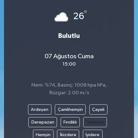
°
26
Bulutlu
07 Ağustos Cuma
15:00
Nem: %74, Basınç: 1008 hpa hPa,
Rüzgar: 2.00 m/s
Ardeşen
Çamlıhemşin
Çayeli
Derepazarı
Fındıklı
Güneysu
Hemşin
İkizdere
İyidere