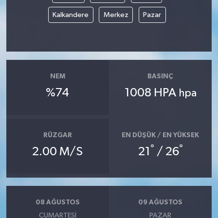
Kalkandere
Merkez
Pazar
NEM
BASINÇ
%74
1008 HPA
hpa
RÜZGAR
EN DÜŞÜK / EN YÜKSEK
°
°
2.00 M/S
21
/ 26
08 AĞUSTOS
09 AĞUSTOS
CUMARTESI
PAZAR