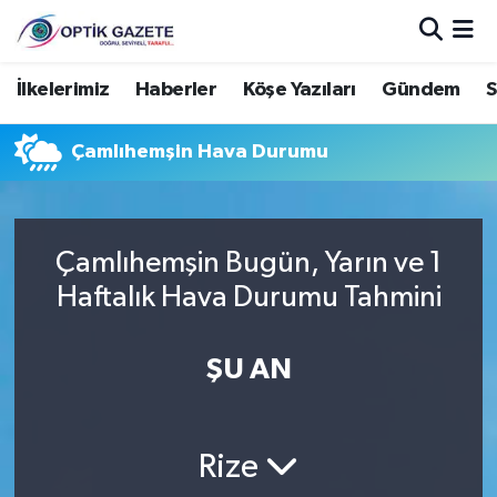
Nöbetçi Eczaneler
İlkelerimiz
Haberler
Köşe Yazıları
Gündem
S
Hava Durumu
Çamlıhemşin Hava Durumu
İstanbul Namaz Vakitleri
Trafik Durumu
Çamlıhemşin Bugün, Yarın ve 1
Haftalık Hava Durumu Tahmini
Süper Lig Puan Durumu ve Fikstür
ŞU AN
Tüm Manşetler
Son Dakika Haberleri
Rize
Haber Arşivi