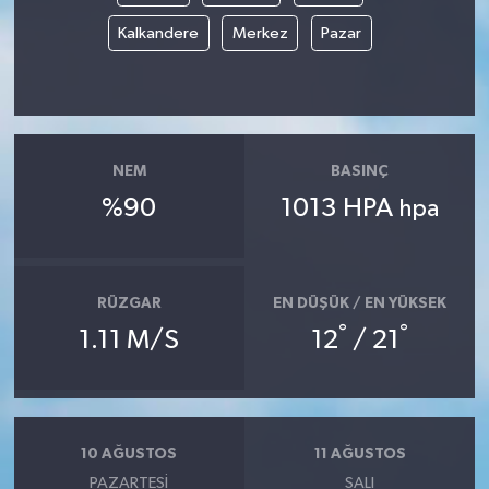
Kalkandere
Merkez
Pazar
NEM
BASINÇ
%90
1013 HPA
hpa
RÜZGAR
EN DÜŞÜK / EN YÜKSEK
°
°
1.11 M/S
12
/ 21
10 AĞUSTOS
11 AĞUSTOS
PAZARTESI
SALI