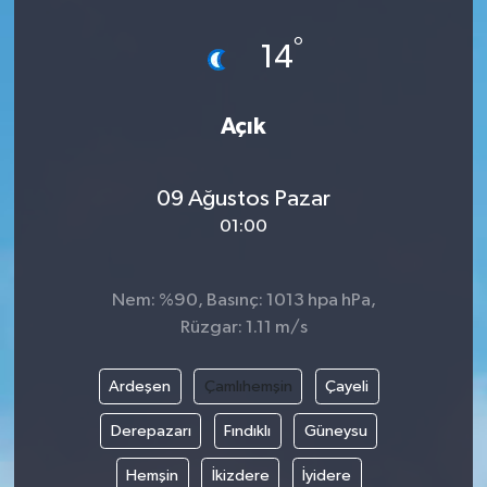
°
14
Açık
09 Ağustos Pazar
01:00
Nem: %90, Basınç: 1013 hpa hPa,
Rüzgar: 1.11 m/s
Ardeşen
Çamlıhemşin
Çayeli
Derepazarı
Fındıklı
Güneysu
Hemşin
İkizdere
İyidere