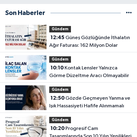
Son Haberler
Gündem
12:45
Güneş Gözlüğünde İthalatın
Ağır Faturası: 162 Milyon Dolar
Gündem
10:10
Kontak Lensler Yalnızca
Görme Düzeltme Aracı Olmayabilir
Gündem
12:50
Gözde Geçmeyen Yanma ve
Işık Hassasiyeti Hafife Alınmamalı
Gündem
10:20
Progresif Cam
Tasarımlarında Son 10 Yılın Yenilikleri