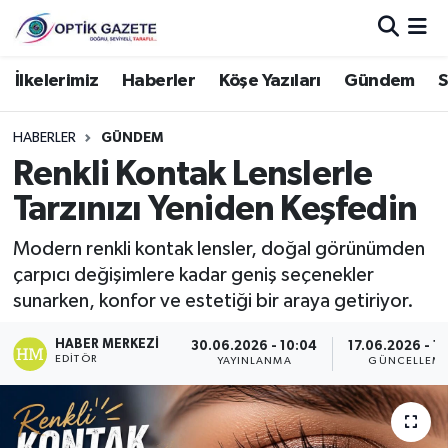
Nöbetçi Eczaneler
İlkelerimiz
Haberler
Köşe Yazıları
Gündem
S
Hava Durumu
HABERLER
GÜNDEM
Renkli Kontak Lenslerle
İstanbul Namaz Vakitleri
Tarzınızı Yeniden Keşfedin
Trafik Durumu
Modern renkli kontak lensler, doğal görünümden
çarpıcı değişimlere kadar geniş seçenekler
Süper Lig Puan Durumu ve Fikstür
sunarken, konfor ve estetiği bir araya getiriyor.
Tüm Manşetler
HABER MERKEZI
30.06.2026 - 10:04
17.06.2026 - 1
EDITÖR
YAYINLANMA
GÜNCELLEM
Son Dakika Haberleri
Haber Arşivi