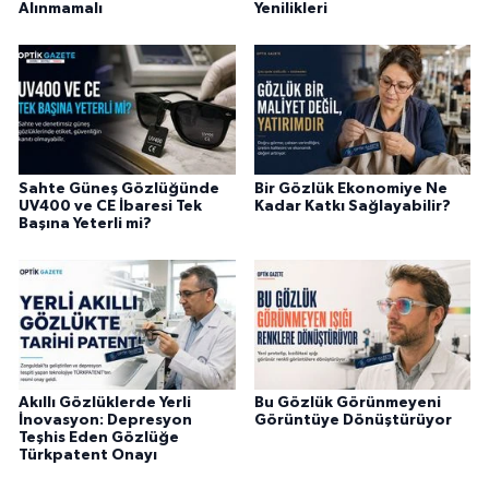
Alınmamalı
Yenilikleri
Sahte Güneş Gözlüğünde
Bir Gözlük Ekonomiye Ne
UV400 ve CE İbaresi Tek
Kadar Katkı Sağlayabilir?
Başına Yeterli mi?
Akıllı Gözlüklerde Yerli
Bu Gözlük Görünmeyeni
İnovasyon: Depresyon
Görüntüye Dönüştürüyor
Teşhis Eden Gözlüğe
Türkpatent Onayı