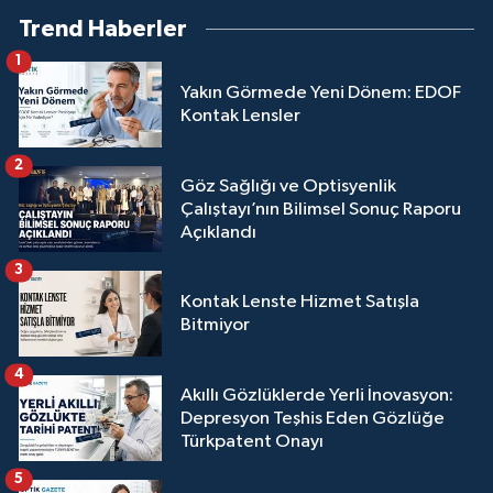
Trend Haberler
1
Yakın Görmede Yeni Dönem: EDOF
Kontak Lensler
2
Göz Sağlığı ve Optisyenlik
Çalıştayı’nın Bilimsel Sonuç Raporu
Açıklandı
3
Kontak Lenste Hizmet Satışla
Bitmiyor
4
Akıllı Gözlüklerde Yerli İnovasyon:
Depresyon Teşhis Eden Gözlüğe
Türkpatent Onayı
5