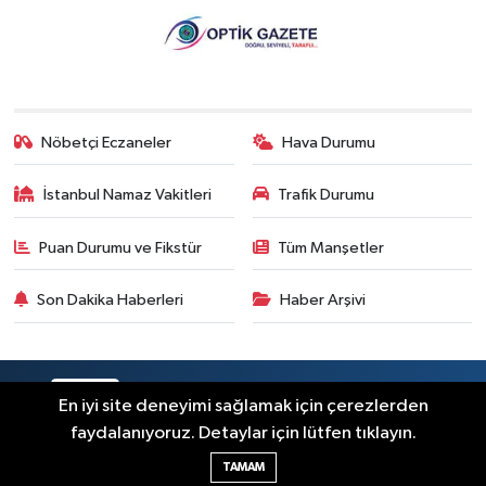
Nöbetçi Eczaneler
Hava Durumu
İstanbul Namaz Vakitleri
Trafik Durumu
Puan Durumu ve Fikstür
Tüm Manşetler
Son Dakika Haberleri
Haber Arşivi
RSS
Copyright © 2026. Her hakkı saklıdır.
En iyi site deneyimi sağlamak için çerezlerden
faydalanıyoruz. Detaylar için lütfen tıklayın.
Haber Yazılımı:
TE Bilişim
TAMAM