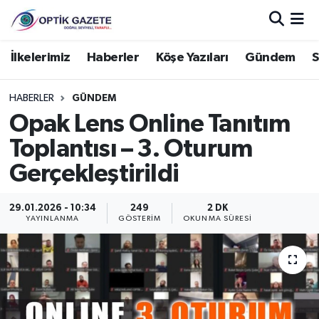
Nöbetçi Eczaneler
İlkelerimiz
Haberler
Köşe Yazıları
Gündem
S
Hava Durumu
HABERLER
GÜNDEM
Opak Lens Online Tanıtım
İstanbul Namaz Vakitleri
Toplantısı – 3. Oturum
Trafik Durumu
Gerçekleştirildi
Süper Lig Puan Durumu ve Fikstür
29.01.2026 - 10:34
249
2 DK
YAYINLANMA
GÖSTERIM
OKUNMA SÜRESI
Tüm Manşetler
Son Dakika Haberleri
Haber Arşivi