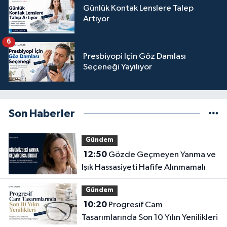
Günlük Kontak Lenslere Talep
Artıyor
6
Presbiyopi İçin Göz Damlası
Seçeneği Yayılıyor
Son Haberler
Gündem
12:50
Gözde Geçmeyen Yanma ve
Işık Hassasiyeti Hafife Alınmamalı
Gündem
10:20
Progresif Cam
Tasarımlarında Son 10 Yılın Yenilikleri