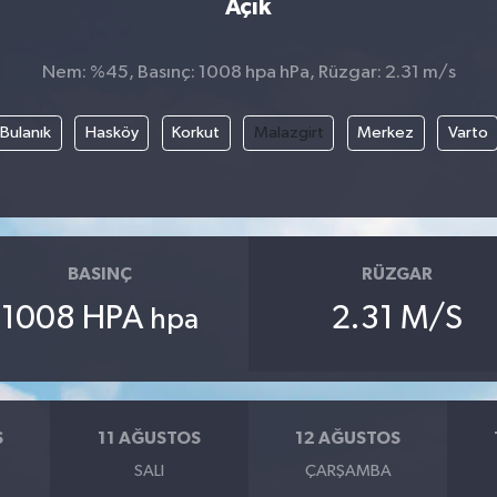
Açık
Nem: %45, Basınç: 1008 hpa hPa, Rüzgar: 2.31 m/s
Bulanık
Hasköy
Korkut
Malazgirt
Merkez
Varto
BASINÇ
RÜZGAR
1008 HPA
2.31 M/S
hpa
S
11 AĞUSTOS
12 AĞUSTOS
SALI
ÇARŞAMBA