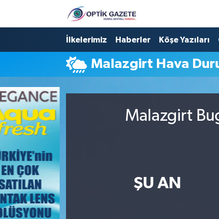
Nöbetçi Eczaneler
İlkelerimiz
Haberler
Köşe Yazıları
Malazgirt Hava Du
Hava Durumu
İstanbul Namaz Vakitleri
Malazgirt Bu
Trafik Durumu
Süper Lig Puan Durumu ve Fikstür
Tüm Manşetler
ŞU AN
Son Dakika Haberleri
Haber Arşivi