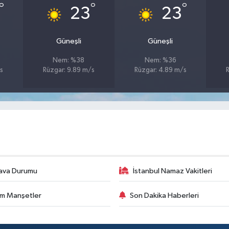
°
°
°
23
23
Güneşli
Güneşli
Nem: %38
Nem: %36
s
Rüzgar: 9.89 m/s
Rüzgar: 4.89 m/s
ava Durumu
İstanbul Namaz Vakitleri
m Manşetler
Son Dakika Haberleri