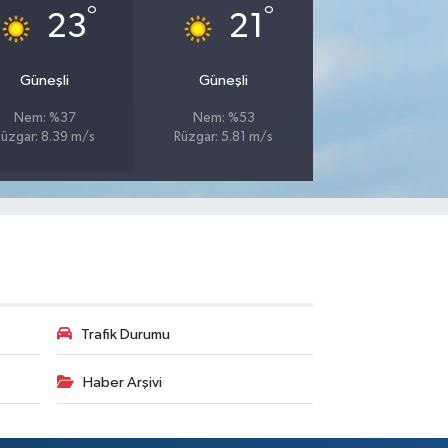
°
°
23
21
Güneşli
Güneşli
Nem: %37
Nem: %53
Rüzgar: 8.39 m/s
Rüzgar: 5.81 m/s
Trafik Durumu
Haber Arşivi