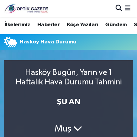
Nöbetçi Eczaneler
İlkelerimiz
Haberler
Köşe Yazıları
Gündem
S
Hava Durumu
Hasköy Hava Durumu
İstanbul Namaz Vakitleri
Trafik Durumu
Hasköy Bugün, Yarın ve 1
Haftalık Hava Durumu Tahmini
Süper Lig Puan Durumu ve Fikstür
ŞU AN
Tüm Manşetler
Son Dakika Haberleri
Muş
Haber Arşivi