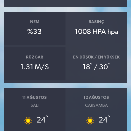
NEM
BASINÇ
%33
1008 HPA
hpa
RÜZGAR
EN DÜŞÜK / EN YÜKSEK
°
°
1.31 M/S
18
/ 30
11 AĞUSTOS
12 AĞUSTOS
SALI
ÇARŞAMBA
°
°
24
24