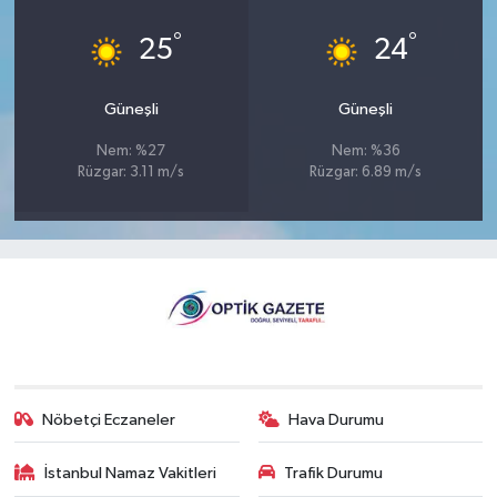
°
°
25
24
Güneşli
Güneşli
Nem: %27
Nem: %36
Rüzgar: 3.11 m/s
Rüzgar: 6.89 m/s
Nöbetçi Eczaneler
Hava Durumu
İstanbul Namaz Vakitleri
Trafik Durumu