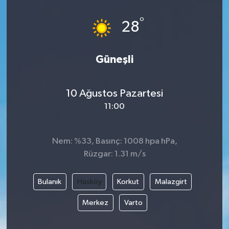
°
28
Güneşli
10 Ağustos Pazartesi
11:00
Nem: %33, Basınç: 1008 hpa hPa,
Rüzgar: 1.31 m/s
Bulanık
Hasköy
Korkut
Malazgirt
Merkez
Varto