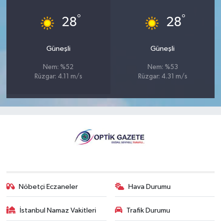
°
°
28
28
Güneşli
Güneşli
Nem: %52
Nem: %53
Rüzgar: 4.11 m/s
Rüzgar: 4.31 m/s
Nöbetçi Eczaneler
Hava Durumu
İstanbul Namaz Vakitleri
Trafik Durumu