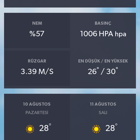
NEM
BASINÇ
%57
1006 HPA
hpa
RÜZGAR
EN DÜŞÜK / EN YÜKSEK
°
°
3.39 M/S
26
/ 30
10 AĞUSTOS
11 AĞUSTOS
PAZARTESI
SALI
°
°
28
28