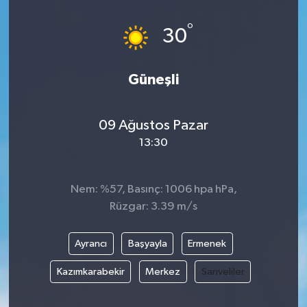
°
30
Güneşli
09 Ağustos Pazar
13:30
Nem: %57, Basınç: 1006 hpa hPa,
Rüzgar: 3.39 m/s
Ayrancı
Başyayla
Ermenek
Kazımkarabekir
Merkez
Sarıveliler