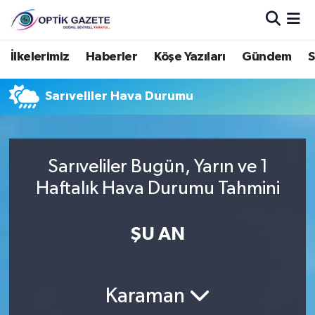
Nöbetçi Eczaneler
İlkelerimiz
Haberler
Köşe Yazıları
Gündem
S
Hava Durumu
Sarıveliler Hava Durumu
İstanbul Namaz Vakitleri
Trafik Durumu
Sarıveliler Bugün, Yarın ve 1
Haftalık Hava Durumu Tahmini
Süper Lig Puan Durumu ve Fikstür
ŞU AN
Tüm Manşetler
Son Dakika Haberleri
Karaman
Haber Arşivi