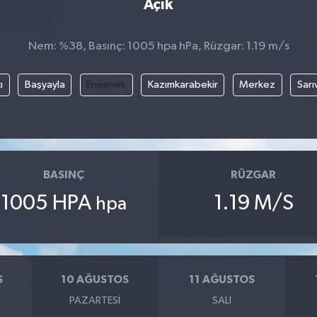
Açık
Nem: %38, Basınç: 1005 hpa hPa, Rüzgar: 1.19 m/s
ı
Başyayla
Ermenek
Kazımkarabekir
Merkez
Sarı
BASINÇ
RÜZGAR
1005 HPA
1.19 M/S
hpa
S
10 AĞUSTOS
11 AĞUSTOS
PAZARTESI
SALI