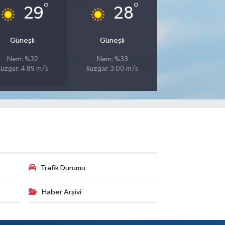
°
°
29
28
Güneşli
Güneşli
Nem: %32
Nem: %33
üzgar: 4.89 m/s
Rüzgar: 3.00 m/s
Trafik Durumu
Haber Arşivi