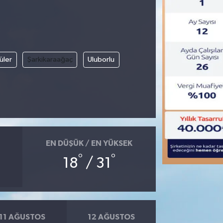
üler
Şarkikaraağaç
Uluborlu
EN DÜŞÜK / EN YÜKSEK
°
°
18
/ 31
11 AĞUSTOS
12 AĞUSTOS