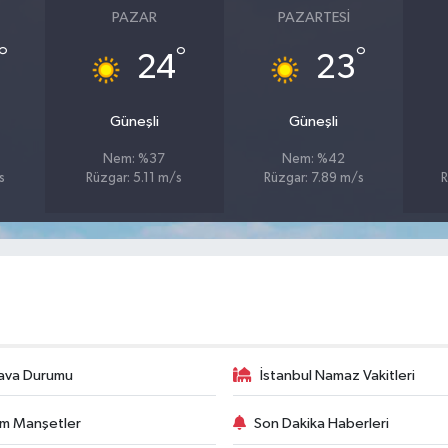
PAZAR
PAZARTESI
°
°
°
24
23
Güneşli
Güneşli
Nem: %37
Nem: %42
s
Rüzgar: 5.11 m/s
Rüzgar: 7.89 m/s
R
ava Durumu
İstanbul Namaz Vakitleri
m Manşetler
Son Dakika Haberleri