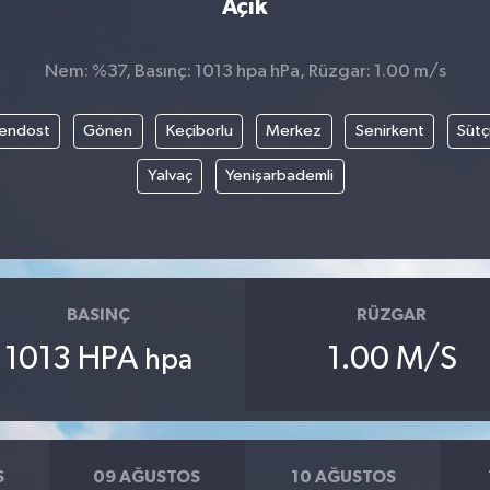
Açık
Nem: %37, Basınç: 1013 hpa hPa, Rüzgar: 1.00 m/s
endost
Gönen
Keçiborlu
Merkez
Senirkent
Sütç
Yalvaç
Yenişarbademli
BASINÇ
RÜZGAR
1013 HPA
1.00 M/S
hpa
S
09 AĞUSTOS
10 AĞUSTOS