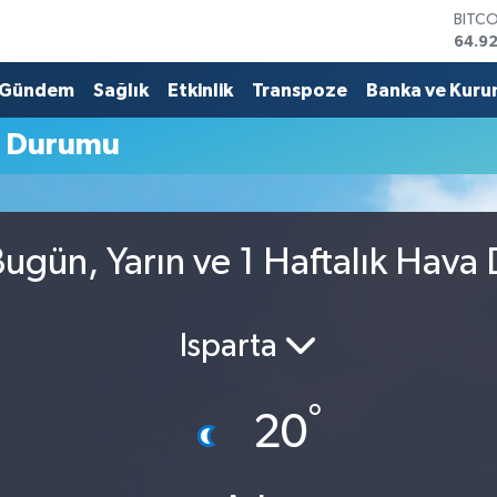
BITC
64.9
DOLA
47,5
Gündem
Sağlık
Etkinlik
Transpoze
Banka ve Kuru
EUR
55,0
a Durumu
STERL
64,15
GRAM
6508
BİST
ugün, Yarın ve 1 Haftalık Hav
13.70
Isparta
°
20