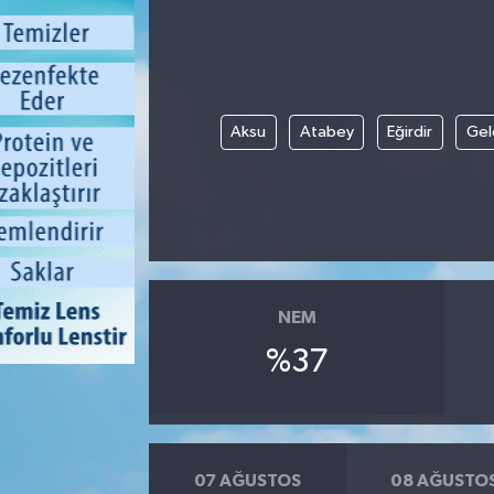
Aksu
Atabey
Eğirdir
Gel
NEM
%37
07 AĞUSTOS
08 AĞUSTO