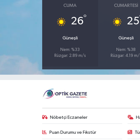
CUMA
CUMARTESI
°
26
25
Güneşli
Güneşli
Nem: %33
Nem: %38
Rüzgar: 2.89 m/s
Rüzgar: 4.19 m/
Nöbetçi Eczaneler
H
Puan Durumu ve Fikstür
Tü