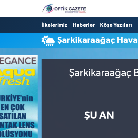
Nöbetçi Eczaneler
İlkelerimiz
Haberler
Köşe Yazıları
Şarkikaraağaç Hav
Hava Durumu
İstanbul Namaz Vakitleri
Şarkikaraağaç B
Trafik Durumu
Süper Lig Puan Durumu ve Fikstür
Tüm Manşetler
ŞU AN
Son Dakika Haberleri
Haber Arşivi