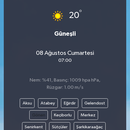
°
20
Güneşli
08 Ağustos Cumartesi
07:00
Nem: %41, Basınç: 1009 hpa hPa,
Rüzgar: 1.00 m/s
Aksu
Atabey
Eğirdir
Gelendost
Gönen
Keçiborlu
Merkez
Senirkent
Sütçüler
Şarkikaraağaç