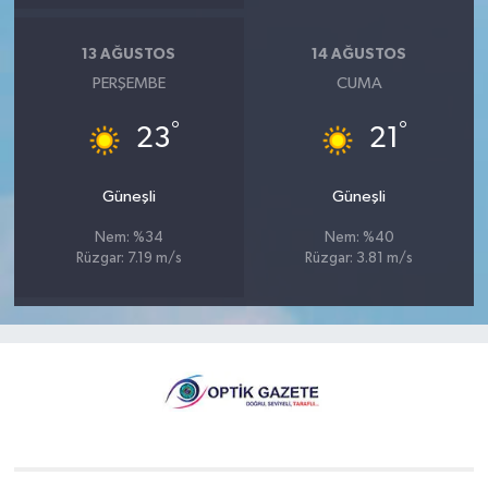
13 AĞUSTOS
14 AĞUSTOS
PERŞEMBE
CUMA
°
°
23
21
Güneşli
Güneşli
Nem: %34
Nem: %40
Rüzgar: 7.19 m/s
Rüzgar: 3.81 m/s