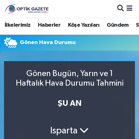
Nöbetçi Eczaneler
İlkelerimiz
Haberler
Köşe Yazıları
Gündem
S
Hava Durumu
Gönen Hava Durumu
İstanbul Namaz Vakitleri
Trafik Durumu
Gönen Bugün, Yarın ve 1
Haftalık Hava Durumu Tahmini
Süper Lig Puan Durumu ve Fikstür
ŞU AN
Tüm Manşetler
Son Dakika Haberleri
Isparta
Haber Arşivi