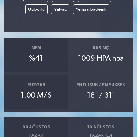
Uluborlu
Yalvaç
Yenişarbademli
NEM
BASINÇ
%41
1009 HPA
hpa
RÜZGAR
EN DÜŞÜK / EN YÜKSEK
°
°
1.00 M/S
18
/ 31
09 AĞUSTOS
10 AĞUSTOS
PAZAR
PAZARTESI