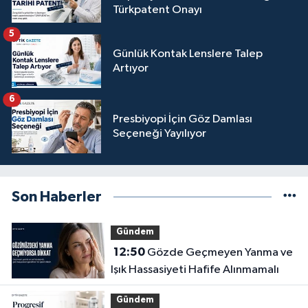
Türkpatent Onayı
5
Günlük Kontak Lenslere Talep
Artıyor
6
Presbiyopi İçin Göz Damlası
Seçeneği Yayılıyor
Son Haberler
Gündem
12:50
Gözde Geçmeyen Yanma ve
Işık Hassasiyeti Hafife Alınmamalı
Gündem