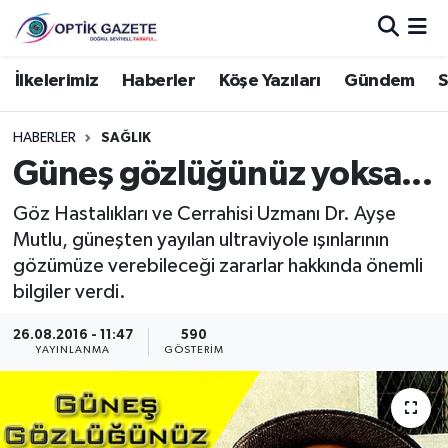
Nöbetçi Eczaneler
İlkelerimiz
Haberler
Köşe Yazıları
Gündem
S
Hava Durumu
HABERLER
SAĞLIK
Güneş gözlüğünüz yoksa...
İstanbul Namaz Vakitleri
Göz Hastalıkları ve Cerrahisi Uzmanı Dr. Ayşe
Trafik Durumu
Mutlu, güneşten yayılan ultraviyole ışınlarının
gözümüze verebileceği zararlar hakkında önemli
Süper Lig Puan Durumu ve Fikstür
bilgiler verdi.
Tüm Manşetler
26.08.2016 - 11:47
590
YAYINLANMA
GÖSTERIM
Son Dakika Haberleri
Haber Arşivi