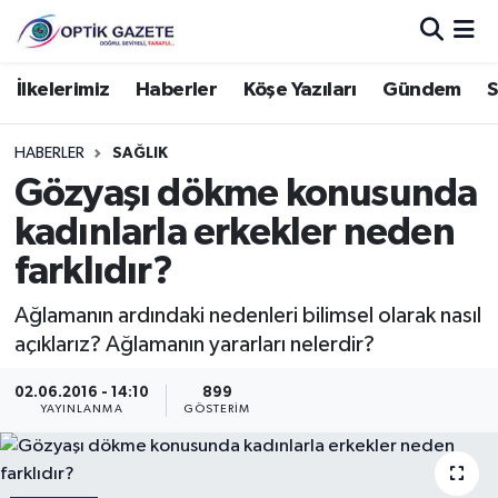
Nöbetçi Eczaneler
İlkelerimiz
Haberler
Köşe Yazıları
Gündem
S
Hava Durumu
HABERLER
SAĞLIK
Gözyaşı dökme konusunda
İstanbul Namaz Vakitleri
kadınlarla erkekler neden
Trafik Durumu
farklıdır?
Süper Lig Puan Durumu ve Fikstür
Ağlamanın ardındaki nedenleri bilimsel olarak nasıl
açıklarız? Ağlamanın yararları nelerdir?
Tüm Manşetler
02.06.2016 - 14:10
899
YAYINLANMA
GÖSTERIM
Son Dakika Haberleri
Haber Arşivi