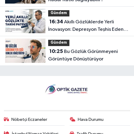
Gündem
16:34
Akıllı Gözlüklerde Yerli
İnovasyon: Depresyon Teşhis Eden
Gözlüğe Türkpatent Onayı
Gündem
10:25
Bu Gözlük Görünmeyeni
Görüntüye Dönüştürüyor
Nöbetçi Eczaneler
Hava Durumu
İstanbul Namaz Vakitleri
Trafik Durumu