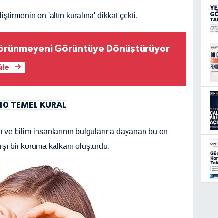
irmenin on 'altın kuralına' dikkat çekti.
örünmeyeni Görüntüye Dönüştürüyor
üle
 10 TEMEL KURAL
 ve bilim insanlarının bulgularına dayanan bu on
rşı bir koruma kalkanı oluşturdu: