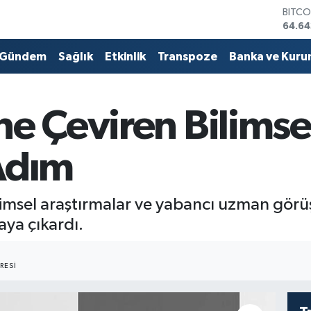
DOLA
47,6
EURO
55,0
Gündem
Sağlık
Etkinlik
Transpoze
Banka ve Kuru
STERL
64,2
GRAM
6500
ne Çeviren Bilimsel
BİST1
13.79
BITCO
 Adım
64.64
limsel araştırmalar ve yabancı uzman görüşl
aya çıkardı.
RESI