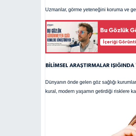
Uzmanlar, görme yeteneğini koruma ve gelişt
Bu Gözlük G
İçeriği Görünt
BİLİMSEL ARAŞTIRMALAR IŞIĞINDA
Dünyanın önde gelen göz sağlığı kurumları
kural, modern yaşamın getirdiği risklere ka