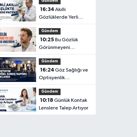
Gündem
16:34
Akıllı
Gözlüklerde Yerli
İnovasyon: Depresyon
Gündem
Teşhis Eden Gözlüğe
10:25
Bu Gözlük
Türkpatent Onayı
Görünmeyeni
Görüntüye
Gündem
Dönüştürüyor
16:24
Göz Sağlığı ve
Optisyenlik
Çalıştayı’nın Bilimsel
Gündem
Sonuç Raporu
10:18
Günlük Kontak
Açıklandı
Lenslere Talep Artıyor