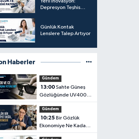
Yerli İnovasyon:
Depresyon Teşhis
Eden Gözlüğe
Türkpatent Onayı
Günlük Kontak
Lenslere Talep Artıyor
on Haberler
Gündem
13:00
Sahte Güneş
Gözlüğünde UV400
ve CE İbaresi Tek
Gündem
Başına Yeterli mi?
10:25
Bir Gözlük
Ekonomiye Ne Kadar
Katkı Sağlayabilir?