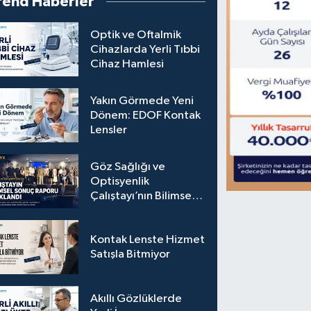
rend Haberler
Optik ve Oftalmik
Cihazlarda Yerli Tıbbi
Cihaz Hamlesi
Yakın Görmede Yeni
Dönem: EDOF Kontak
Lensler
Göz Sağlığı ve
Optisyenlik
Çalıştayı’nın Bilimsel
Sonuç Raporu
Açıklandı
Kontak Lenste Hizmet
Satışla Bitmiyor
Akıllı Gözlüklerde