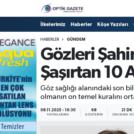
Nöbetçi Eczaneler
İlkelerimiz
Haberler
Köşe Yazıları
Hava Durumu
HABERLER
GÜNDEM
Gözleri Şahi
İstanbul Namaz Vakitleri
Şaşırtan 10
Trafik Durumu
Süper Lig Puan Durumu ve Fikstür
Göz sağlığı alanındaki son bi
olmanın on temel kuralını ort
Tüm Manşetler
08.11.2025 - 10:30
68
21 DK
Son Dakika Haberleri
YAYINLANMA
GÖSTERIM
OKUNMA SÜ
Haber Arşivi