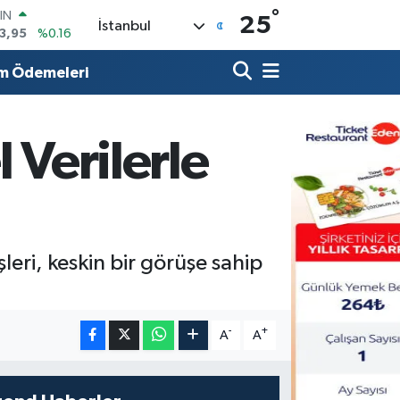
°
R
25
İstanbul
006
%0.06
250
%0.02
m Ödemeleri
İN
398
%0.2
 ALTIN
.87
%0.12
 Verilerle
00
9
%70
IN
3,95
%0.16
eri, keskin bir görüşe sahip
-
+
A
A