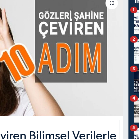
T
1
2
3
4
5
iren Bilimsel Verilerle