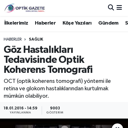
Nöbetçi Eczaneler
İlkelerimiz
Haberler
Köşe Yazıları
Gündem
S
Hava Durumu
HABERLER
SAĞLIK
Göz Hastalıkları
İstanbul Namaz Vakitleri
Tedavisinde Optik
Trafik Durumu
Koherens Tomografi
Süper Lig Puan Durumu ve Fikstür
OCT (optik koherens tomografi) yöntemi ile
retina ve glokom hastalıklarından kurtulmak
Tüm Manşetler
mümkün olabiliyor.
18.01.2016 - 14:59
9003
Son Dakika Haberleri
YAYINLANMA
GÖSTERIM
Haber Arşivi