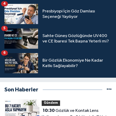
4
Presbiyopi İçin Göz Damlası
Seçeneği Yayılıyor
5
Sahte Güneş Gözlüğünde UV400
ve CE İbaresi Tek Başına Yeterli mi?
6
Bir Gözlük Ekonomiye Ne Kadar
Katkı Sağlayabilir?
Son Haberler
Gündem
10:30
Gözlük ve Kontak Lens