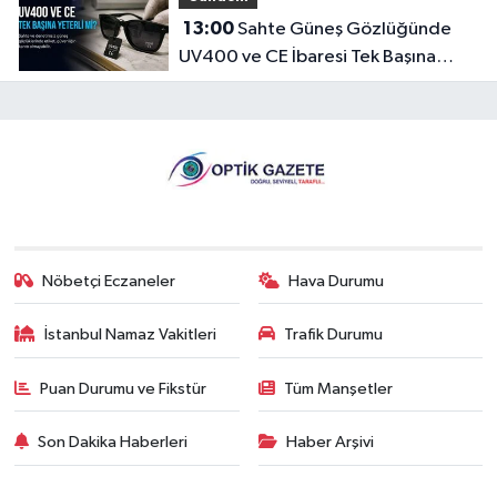
13:00
Sahte Güneş Gözlüğünde
UV400 ve CE İbaresi Tek Başına
Yeterli mi?
Nöbetçi Eczaneler
Hava Durumu
İstanbul Namaz Vakitleri
Trafik Durumu
Puan Durumu ve Fikstür
Tüm Manşetler
Son Dakika Haberleri
Haber Arşivi