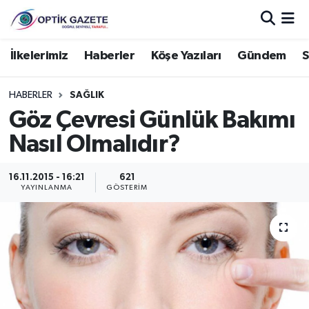
Nöbetçi Eczaneler
İlkelerimiz
Haberler
Köşe Yazıları
Gündem
S
Hava Durumu
HABERLER
SAĞLIK
Göz Çevresi Günlük Bakımı
İstanbul Namaz Vakitleri
Nasıl Olmalıdır?
Trafik Durumu
16.11.2015 - 16:21
621
YAYINLANMA
GÖSTERIM
Süper Lig Puan Durumu ve Fikstür
Tüm Manşetler
Son Dakika Haberleri
Haber Arşivi