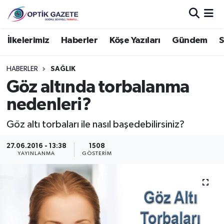
Nöbetçi Eczaneler
İlkelerimiz
Haberler
Köşe Yazıları
Gündem
S
Hava Durumu
HABERLER
SAĞLIK
Göz altında torbalanma
İstanbul Namaz Vakitleri
nedenleri?
Trafik Durumu
Göz altı torbaları ile nasıl başedebilirsiniz?
Süper Lig Puan Durumu ve Fikstür
27.06.2016 - 13:38
1508
YAYINLANMA
GÖSTERIM
Tüm Manşetler
Son Dakika Haberleri
Haber Arşivi