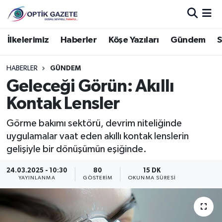
Nöbetçi Eczaneler
İlkelerimiz
Haberler
Köşe Yazıları
Gündem
S
Hava Durumu
HABERLER
GÜNDEM
Geleceği Görün: Akıllı
İstanbul Namaz Vakitleri
Kontak Lensler
Trafik Durumu
Görme bakımı sektörü, devrim niteliğinde
uygulamalar vaat eden akıllı kontak lenslerin
Süper Lig Puan Durumu ve Fikstür
gelişiyle bir dönüşümün eşiğinde.
Tüm Manşetler
24.03.2025 - 10:30
80
15 DK
YAYINLANMA
GÖSTERIM
OKUNMA SÜRESI
Son Dakika Haberleri
Haber Arşivi