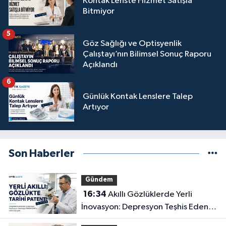
Kontak Lenste Hizmet Satışla
Bitmiyor
5
Göz Sağlığı ve Optisyenlik
Çalıştayı’nın Bilimsel Sonuç Raporu
Açıklandı
6
Günlük Kontak Lenslere Talep
Artıyor
Son Haberler
Gündem
16:34
Akıllı Gözlüklerde Yerli
İnovasyon: Depresyon Teşhis Eden
Gözlüğe Türkpatent Onayı