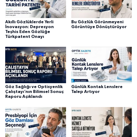
Akıllı Gözlüklerde Yerli
Bu Gözlük Görünmeyeni
İnovasyon: Depresyon
Görüntüye Dönüştürüyor
Teşhis Eden Gözlüğe
Türkpatent Onayı
Göz Sağlığı ve Optisyenlik
Günlük Kontak Lenslere
Çalıştayı’nın Bilimsel Sonuç
Talep Artıyor
Raporu Açıklandı