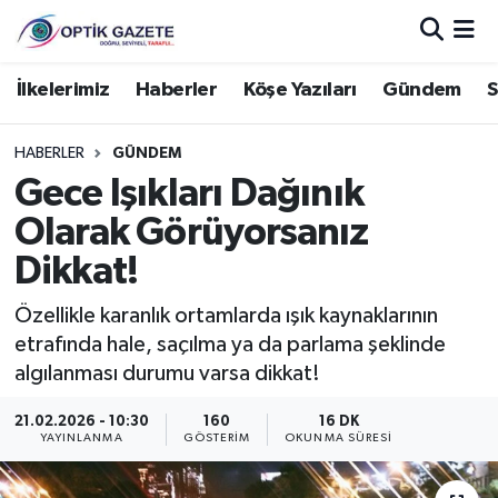
Nöbetçi Eczaneler
İlkelerimiz
Haberler
Köşe Yazıları
Gündem
S
Hava Durumu
HABERLER
GÜNDEM
Gece Işıkları Dağınık
İstanbul Namaz Vakitleri
Olarak Görüyorsanız
Trafik Durumu
Dikkat!
Süper Lig Puan Durumu ve Fikstür
Özellikle karanlık ortamlarda ışık kaynaklarının
etrafında hale, saçılma ya da parlama şeklinde
Tüm Manşetler
algılanması durumu varsa dikkat!
21.02.2026 - 10:30
160
16 DK
Son Dakika Haberleri
YAYINLANMA
GÖSTERIM
OKUNMA SÜRESI
Haber Arşivi