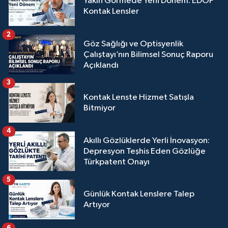
Yakın Görmede Yeni Dönem: EDOF
Kontak Lensler
2
Göz Sağlığı ve Optisyenlik
Çalıştayı’nın Bilimsel Sonuç Raporu
Açıklandı
3
Kontak Lenste Hizmet Satışla
Bitmiyor
4
Akıllı Gözlüklerde Yerli İnovasyon:
Depresyon Teşhis Eden Gözlüğe
Türkpatent Onayı
5
Günlük Kontak Lenslere Talep
Artıyor
6