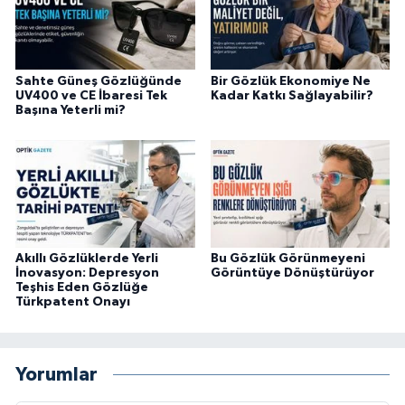
Sahte Güneş Gözlüğünde
Bir Gözlük Ekonomiye Ne
UV400 ve CE İbaresi Tek
Kadar Katkı Sağlayabilir?
Başına Yeterli mi?
Akıllı Gözlüklerde Yerli
Bu Gözlük Görünmeyeni
İnovasyon: Depresyon
Görüntüye Dönüştürüyor
Teşhis Eden Gözlüğe
Türkpatent Onayı
Yorumlar