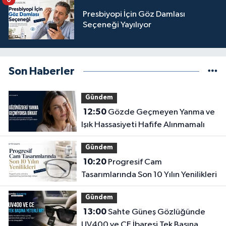
Presbiyopi İçin Göz Damlası
Seçeneği Yayılıyor
Son Haberler
Gündem
12:50
Gözde Geçmeyen Yanma ve
Işık Hassasiyeti Hafife Alınmamalı
Gündem
10:20
Progresif Cam
Tasarımlarında Son 10 Yılın Yenilikleri
Gündem
13:00
Sahte Güneş Gözlüğünde
UV400 ve CE İbaresi Tek Başına